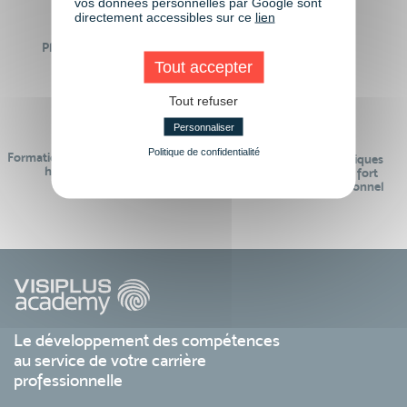
vos données personnelles par Google sont
directement accessibles sur ce
lien
Plus de 50 formations
Des intervenants
Éligibles CPF
professionnels
Tout accepter
Tout refuser
Personnaliser
Politique de confidentialité
Formations réalisables pendant ou
Des contenus pédagogiques
hors temps de travail
« de pointe » et en lien fort
avec le monde professionnel
Le développement des compétences
au service de votre carrière
professionnelle