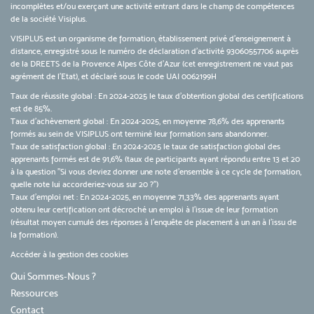
incomplètes et/ou exerçant une activité entrant dans le champ de compétences
de la société Visiplus.
VISIPLUS est un organisme de formation, établissement privé d’enseignement à
distance, enregistré sous le numéro de déclaration d’activité 93060557706 auprès
de la DREETS de la Provence Alpes Côte d’Azur (cet enregistrement ne vaut pas
agrément de l’Etat), et déclaré sous le code UAI 0062199H
Taux de réussite global : En 2024-2025 le taux d'obtention global des certifications
est de 85%.
Taux d’achèvement global : En 2024-2025, en moyenne 78,6% des apprenants
formés au sein de VISIPLUS ont terminé leur formation sans abandonner.
Taux de satisfaction global : En 2024-2025 le taux de satisfaction global des
apprenants formés est de 91,6% (taux de participants ayant répondu entre 13 et 20
à la question "Si vous deviez donner une note d’ensemble à ce cycle de formation,
quelle note lui accorderiez-vous sur 20 ?")
Taux d’emploi net : En 2024-2025, en moyenne 71,33% des apprenants ayant
obtenu leur certification ont décroché un emploi à l'issue de leur formation
(résultat moyen cumulé des réponses à l'enquête de placement à un an à l'issu de
la formation).
Accéder à la gestion des cookies
Qui Sommes-Nous ?
Ressources
Contact