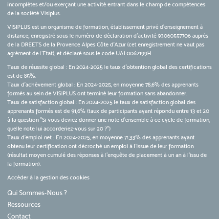
incomplètes et/ou exerçant une activité entrant dans le champ de compétences
de la société Visiplus.
VISIPLUS est un organisme de formation, établissement privé d’enseignement à
distance, enregistré sous le numéro de déclaration d’activité 93060557706 auprès
de la DREETS de la Provence Alpes Côte d’Azur (cet enregistrement ne vaut pas
agrément de l’Etat), et déclaré sous le code UAI 0062199H
Taux de réussite global : En 2024-2025 le taux d'obtention global des certifications
est de 85%.
Taux d’achèvement global : En 2024-2025, en moyenne 78,6% des apprenants
formés au sein de VISIPLUS ont terminé leur formation sans abandonner.
Taux de satisfaction global : En 2024-2025 le taux de satisfaction global des
apprenants formés est de 91,6% (taux de participants ayant répondu entre 13 et 20
à la question "Si vous deviez donner une note d’ensemble à ce cycle de formation,
quelle note lui accorderiez-vous sur 20 ?")
Taux d’emploi net : En 2024-2025, en moyenne 71,33% des apprenants ayant
obtenu leur certification ont décroché un emploi à l'issue de leur formation
(résultat moyen cumulé des réponses à l'enquête de placement à un an à l'issu de
la formation).
Accéder à la gestion des cookies
Qui Sommes-Nous ?
Ressources
Contact