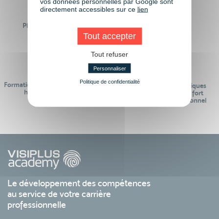
vos données personnelles par Google sont
directement accessibles sur ce
lien
Plus de 50 formations
Des intervenants
Éligibles CPF
professionnels
Tout accepter
Tout refuser
Personnaliser
Politique de confidentialité
Formations réalisables pendant ou
Des contenus pédagogiques
hors temps de travail
« de pointe » et en lien fort
avec le monde professionnel
Le développement des compétences
au service de votre carrière
professionnelle