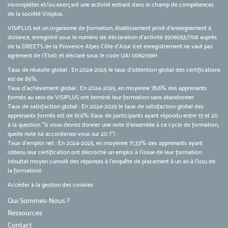
incomplètes et/ou exerçant une activité entrant dans le champ de compétences
de la société Visiplus.
VISIPLUS est un organisme de formation, établissement privé d’enseignement à
distance, enregistré sous le numéro de déclaration d’activité 93060557706 auprès
de la DREETS de la Provence Alpes Côte d’Azur (cet enregistrement ne vaut pas
agrément de l’Etat), et déclaré sous le code UAI 0062199H
Taux de réussite global : En 2024-2025 le taux d'obtention global des certifications
est de 85%.
Taux d’achèvement global : En 2024-2025, en moyenne 78,6% des apprenants
formés au sein de VISIPLUS ont terminé leur formation sans abandonner.
Taux de satisfaction global : En 2024-2025 le taux de satisfaction global des
apprenants formés est de 91,6% (taux de participants ayant répondu entre 13 et 20
à la question "Si vous deviez donner une note d’ensemble à ce cycle de formation,
quelle note lui accorderiez-vous sur 20 ?")
Taux d’emploi net : En 2024-2025, en moyenne 71,33% des apprenants ayant
obtenu leur certification ont décroché un emploi à l'issue de leur formation
(résultat moyen cumulé des réponses à l'enquête de placement à un an à l'issu de
la formation).
Accéder à la gestion des cookies
Qui Sommes-Nous ?
Ressources
Contact