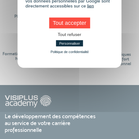
vos données personnelles par Google sont
directement accessibles sur ce
lien
Plus de 50 formations
Des intervenants
Éligibles CPF
professionnels
Tout accepter
Tout refuser
Personnaliser
Politique de confidentialité
Formations réalisables pendant ou
Des contenus pédagogiques
hors temps de travail
« de pointe » et en lien fort
avec le monde professionnel
Le développement des compétences
au service de votre carrière
professionnelle