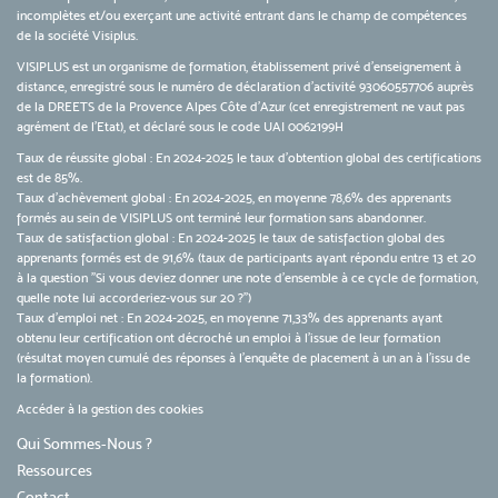
incomplètes et/ou exerçant une activité entrant dans le champ de compétences
de la société Visiplus.
VISIPLUS est un organisme de formation, établissement privé d’enseignement à
distance, enregistré sous le numéro de déclaration d’activité 93060557706 auprès
de la DREETS de la Provence Alpes Côte d’Azur (cet enregistrement ne vaut pas
agrément de l’Etat), et déclaré sous le code UAI 0062199H
Taux de réussite global : En 2024-2025 le taux d'obtention global des certifications
est de 85%.
Taux d’achèvement global : En 2024-2025, en moyenne 78,6% des apprenants
formés au sein de VISIPLUS ont terminé leur formation sans abandonner.
Taux de satisfaction global : En 2024-2025 le taux de satisfaction global des
apprenants formés est de 91,6% (taux de participants ayant répondu entre 13 et 20
à la question "Si vous deviez donner une note d’ensemble à ce cycle de formation,
quelle note lui accorderiez-vous sur 20 ?")
Taux d’emploi net : En 2024-2025, en moyenne 71,33% des apprenants ayant
obtenu leur certification ont décroché un emploi à l'issue de leur formation
(résultat moyen cumulé des réponses à l'enquête de placement à un an à l'issu de
la formation).
Accéder à la gestion des cookies
Qui Sommes-Nous ?
Ressources
Contact