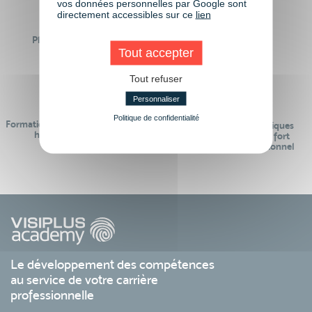
vos données personnelles par Google sont
directement accessibles sur ce
lien
Plus de 50 formations
Des intervenants
Éligibles CPF
Tout accepter
professionnels
Tout refuser
Personnaliser
Politique de confidentialité
Formations réalisables pendant ou
Des contenus pédagogiques
hors temps de travail
« de pointe » et en lien fort
avec le monde professionnel
Le développement des compétences
au service de votre carrière
professionnelle