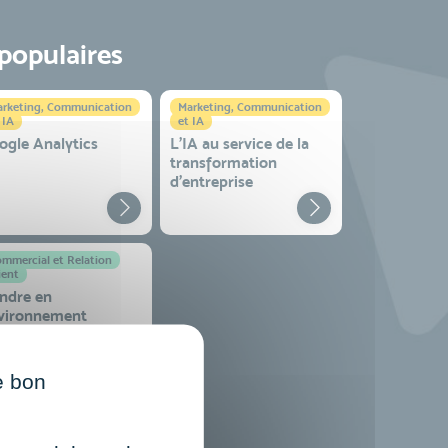
 populaires
rketing, Communication
Marketing, Communication
 IA
et IA
ogle Analytics
L'IA au service de la
transformation
d'entreprise
mmercial et Relation
ient
ndre en
vironnement
mplexe
e bon