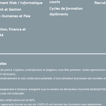
courts
ment Web / Informatique
Recru
Cycles de formation
t et Gestion
diplômants
 Humaines et Paie
r
tion, Finance et
té
lles
 de justice. Copieurs, contrefacteurs et plagieurs, vous êtes prévenus : toute reproduction
t nécessaire...
 unilatéralement et sans notification préalable, à tout utilisateur fournissant des données
nseignement à distance, enregistré sous le numéro de déclaration d’activité 9306055770
le code UAI 0062199H
des certifications est de 85%.
apprenants formés au sein de VISIPLUS ont terminé leur formation sans abandonner.