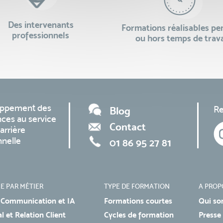
Des intervenants
Formations réalisables p
professionnels
ou hors temps de trava
oppement des
Re
Blog
ces au service
Contact
arrière
nnelle
01 86 95 27 81
E PAR MÉTIER
TYPE DE FORMATION
A PROP
 Communication et IA
Formations courtes
Qui so
 et Relation Client
Cycles de formation
Presse