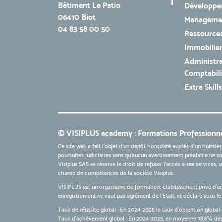
Bâtiment Le Patio
Développe
06410 Biot
Managemen
04 83 58 00 50
Ressources
Immobilie
Administra
Comptabili
Extra Skills
© VISIPLUS academy : Formations Professionne
Ce site web a fait l'objet d'un dépôt horodaté auprès d'un huissier
poursuites judiciaires sans qu’aucun avertissement préalable ne soi
Visiplus SAS se réserve le droit de refuser l'accès à ses services,
champ de compétences de la société Visiplus.
VISIPLUS est un organisme de formation, établissement privé d’e
enregistrement ne vaut pas agrément de l’Etat), et déclaré sous 
Taux de réussite global : En 2024-2025 le taux d'obtention global 
Taux d’achèvement global : En 2024-2025, en moyenne 78,6% des 