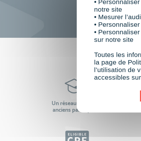
• Personnaliser
notre site
• Mesurer l’audi
• Personnaliser
• Personnaliser
sur notre site
F
Toutes les infor
la page de Polit
l’utilisation d
accessibles su
Un réseau de 22 000
100% 
anciens participants