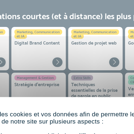
ions courtes (et à distance) les plus
on
Marketing, Communication
Marketing, Communication
Ma
et IA
et IA
et
Digital Brand Content
Gestion de projet web
Go
Management & Gestion
Extra Skills
Co
Cl
Stratégie d’entreprise
Techniques
Ve
essentielles de la prise
en
de parole en public
co
 et
des cookies et vos données afin de permettre l
de notre site sur plusieurs aspects :