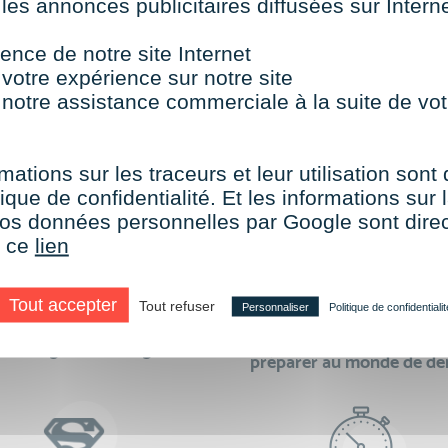
 les annonces publicitaires diffusées sur Inter
TOUTES NOS FORMATIONS COURTES
ence de notre site Internet
 votre expérience sur notre site
 notre assistance commerciale à la suite de vot
aire le choix de VISIPLUS academy c’e
mations sur les traceurs et leur utilisation sont
ique de confidentialité. Et les informations sur l
e vos données personnelles par Google sont dir
r ce
lien
Tout accepter
Tout refuser
Personnaliser
Politique de confidentialit
des formations réalisables
500 formations pour 
en digital learning
préparer au monde de d