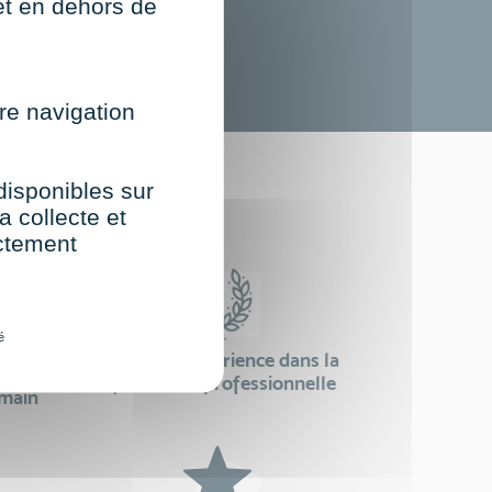
net en dehors de
re navigation
st
 disponibles sur
a collecte et
ectement
é
24 ans d'expérience dans la
se
formation professionnelle
emain