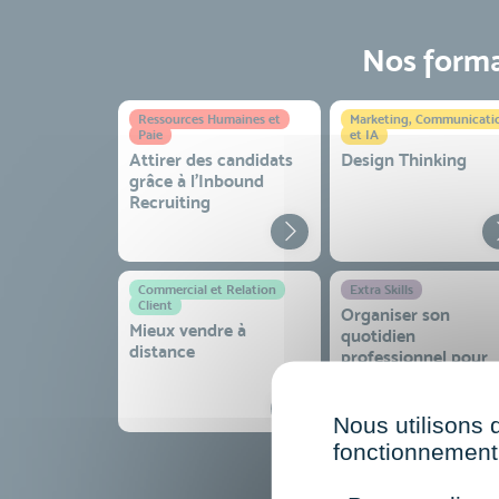
Nos format
Ressources Humaines et
Marketing, Communicati
Paie
et IA
Attirer des candidats
Design Thinking
grâce à l’Inbound
Recruiting
Commercial et Relation
Extra Skills
Client
Organiser son
Mieux vendre à
quotidien
distance
professionnel pour
gagner en efficacité
sérénité
Nous utilisons 
fonctionnement 