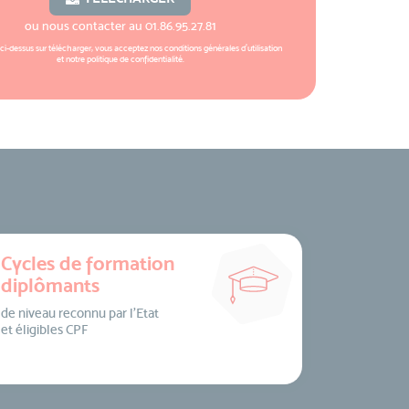
ou nous contacter au
01.86.95.27.81
 ci-dessus sur télécharger, vous acceptez nos
conditions générales d'utilisation
et notre
politique de confidentialité
.
Cycles de formation
diplômants
de niveau reconnu par l’Etat
et éligibles CPF