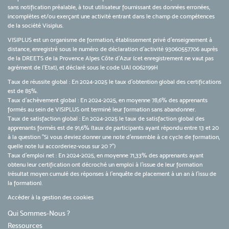
sans notification préalable, à tout utilisateur fournissant des données erronées,
incomplètes et/ou exerçant une activité entrant dans le champ de compétences
de la société Visiplus.
VISIPLUS est un organisme de formation, établissement privé d’enseignement à
distance, enregistré sous le numéro de déclaration d’activité 93060557706 auprès
de la DREETS de la Provence Alpes Côte d’Azur (cet enregistrement ne vaut pas
agrément de l’Etat), et déclaré sous le code UAI 0062199H
Taux de réussite global : En 2024-2025 le taux d'obtention global des certifications
est de 85%.
Taux d’achèvement global : En 2024-2025, en moyenne 78,6% des apprenants
formés au sein de VISIPLUS ont terminé leur formation sans abandonner.
Taux de satisfaction global : En 2024-2025 le taux de satisfaction global des
apprenants formés est de 91,6% (taux de participants ayant répondu entre 13 et 20
à la question "Si vous deviez donner une note d’ensemble à ce cycle de formation,
quelle note lui accorderiez-vous sur 20 ?")
Taux d’emploi net : En 2024-2025, en moyenne 71,33% des apprenants ayant
obtenu leur certification ont décroché un emploi à l'issue de leur formation
(résultat moyen cumulé des réponses à l'enquête de placement à un an à l'issu de
la formation).
Accéder à la gestion des cookies
Qui Sommes-Nous ?
Ressources