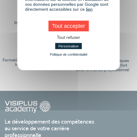
vos données personnelles par Google sont
directement accessibles sur ce
lien
Plus de 50 formations
Des intervenants
Tout accepter
Éligibles CPF
professionnels
Tout refuser
Personnaliser
Politique de confidentialité
Formations réalisables pendant ou
Des contenus pédagogiques
hors temps de travail
« de pointe » et en lien fort
avec le monde professionnel
Le développement des compétences
au service de votre carrière
professionnelle