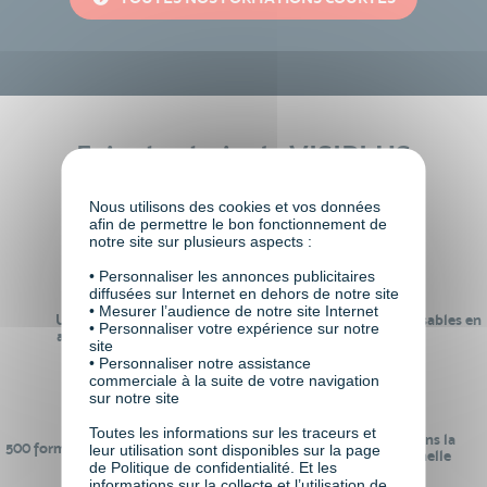
Faire le choix de VISIPLUS
academy c’est
Nous utilisons des cookies et vos données
afin de permettre le bon fonctionnement de
notre site sur plusieurs aspects :
• Personnaliser les annonces publicitaires
diffusées sur Internet en dehors de notre site
• Mesurer l’audience de notre site Internet
Un réseau de 22 000
100% des formations réalisables en
• Personnaliser votre expérience sur notre
anciens participants
digital learning
site
• Personnaliser notre assistance
commerciale à la suite de votre navigation
sur notre site
Toutes les informations sur les traceurs et
24 ans d'expérience dans la
500 formations pour se préparer au
leur utilisation sont disponibles sur la page
formation professionnelle
monde de demain
de Politique de confidentialité. Et les
informations sur la collecte et l’utilisation de