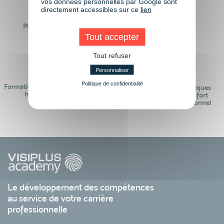
vos données personnelles par Google sont
directement accessibles sur ce
lien
Plus de 50 formations
Des intervenants
Éligibles CPF
professionnels
Tout accepter
Tout refuser
Personnaliser
Politique de confidentialité
Formations réalisables pendant ou
Des contenus pédagogiques
hors temps de travail
« de pointe » et en lien fort
avec le monde professionnel
Le développement des compétences
au service de votre carrière
professionnelle