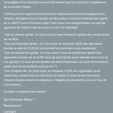
incomplètes et/ou exerçant une activité entrant dans le champ de compétences
de la société Visiplus.
VISIPLUS est un organisme de formation, établissement privé d’enseignement à
distance, enregistré sous le numéro de déclaration d’activité 93060557706 auprès
de la DREETS de la Provence Alpes Côte d’Azur (cet enregistrement ne vaut pas
agrément de l’Etat), et déclaré sous le code UAI 0062199H
Taux de réussite global : En 2024-2025 le taux d'obtention global des certifications
est de 85%.
Taux d’achèvement global : En 2024-2025, en moyenne 78,6% des apprenants
formés au sein de VISIPLUS ont terminé leur formation sans abandonner.
Taux de satisfaction global : En 2024-2025 le taux de satisfaction global des
apprenants formés est de 91,6% (taux de participants ayant répondu entre 13 et 20
à la question "Si vous deviez donner une note d’ensemble à ce cycle de formation,
quelle note lui accorderiez-vous sur 20 ?")
Taux d’emploi net : En 2024-2025, en moyenne 71,33% des apprenants ayant
obtenu leur certification ont décroché un emploi à l'issue de leur formation
(résultat moyen cumulé des réponses à l'enquête de placement à un an à l'issu de
la formation).
Accéder à la gestion des cookies
Qui Sommes-Nous ?
Ressources
Contact