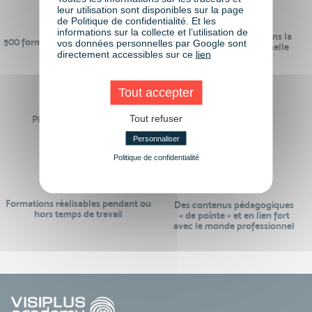
leur utilisation sont disponibles sur la page
de Politique de confidentialité. Et les
informations sur la collecte et l’utilisation de
24 ans d'expérience dans la
500 formations pour se préparer au
vos données personnelles par Google sont
formation professionnelle
monde de demain
directement accessibles sur ce
lien
Tout accepter
Tout refuser
Plus de 50 formations
Des intervenants
Éligibles CPF
professionnels
Personnaliser
Politique de confidentialité
Formations réalisables pendant ou
Des contenus pédagogiques
hors temps de travail
« de pointe » et en lien fort
avec le monde professionnel