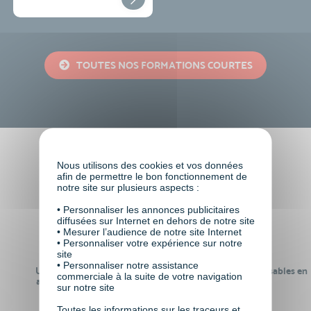
TOUTES NOS FORMATIONS COURTES
Faire le choix de VISIPLUS
Nous utilisons des cookies et vos données
afin de permettre le bon fonctionnement de
academy c’est
notre site sur plusieurs aspects :
• Personnaliser les annonces publicitaires
diffusées sur Internet en dehors de notre site
• Mesurer l’audience de notre site Internet
• Personnaliser votre expérience sur notre
site
• Personnaliser notre assistance
Un réseau de 22 000
100% des formations réalisables en
commerciale à la suite de votre navigation
anciens participants
digital learning
sur notre site
Toutes les informations sur les traceurs et