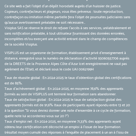
Ce site web a fait l'objet d'un dépôt horodaté auprès d'un huissier de justice.
Copieurs, contrefacteurs et plagieurs, vous êtes prévenus : toute reproduction,
contrefaçon ou imitation même partielle fera l'objet de poursuites judiciaires sans
qu’aucun avertissement préalable ne soit nécessaire...
Visiplus SAS se réserve le droit de refuser l'accès à ses services, unilatéralement et
sans notification préalable, à tout utilisateur fournissant des données erronées,
incomplètes et/ou exerçant une activité entrant dans le champ de compétences
de la société Visiplus.
VISIPLUS est un organisme de formation, établissement privé d’enseignement à
distance, enregistré sous le numéro de déclaration d’activité 93060557706 auprès
de la DREETS de la Provence Alpes Côte d’Azur (cet enregistrement ne vaut pas
agrément de l’Etat), et déclaré sous le code UAI 0062199H
Taux de réussite global : En 2024-2025 le taux d'obtention global des certifications
est de 85%.
Taux d’achèvement global : En 2024-2025, en moyenne 78,6% des apprenants
formés au sein de VISIPLUS ont terminé leur formation sans abandonner.
Taux de satisfaction global : En 2024-2025 le taux de satisfaction global des
apprenants formés est de 91,6% (taux de participants ayant répondu entre 13 et 20
à la question "Si vous deviez donner une note d’ensemble à ce cycle de formation,
quelle note lui accorderiez-vous sur 20 ?")
Taux d’emploi net : En 2024-2025, en moyenne 71,33% des apprenants ayant
obtenu leur certification ont décroché un emploi à l'issue de leur formation
(résultat moyen cumulé des réponses à l'enquête de placement à un an à l'issu de