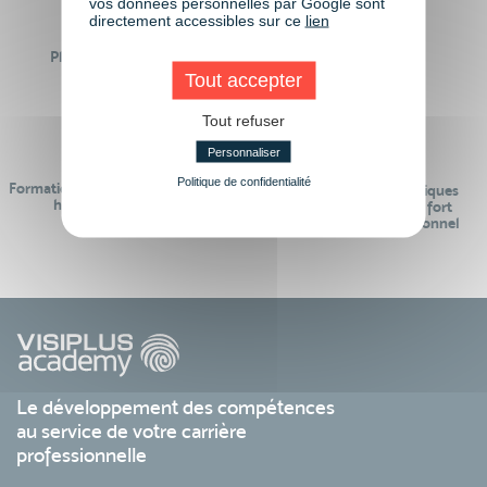
vos données personnelles par Google sont
directement accessibles sur ce
lien
Plus de 50 formations
Des intervenants
Éligibles CPF
professionnels
Tout accepter
Tout refuser
Personnaliser
Politique de confidentialité
Formations réalisables pendant ou
Des contenus pédagogiques
hors temps de travail
« de pointe » et en lien fort
avec le monde professionnel
Le développement des compétences
au service de votre carrière
professionnelle