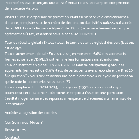
incomplètes et/ou exerçant une activité entrant dans le champ de compétences
de la société Visiplus.
VISIPLUS est un organisme de formation, établissement privé d’enseignement à
distance, enregistré sous le numéro de déclaration d’activité 93060557706 auprès
de la DREETS de la Provence Alpes Côte d’Azur (cet enregistrement ne vaut pas
agrément de l’Etat), et déclaré sous le code UAI 0062199H
Taux de réussite global : En 2024-2025 le taux d'obtention global des certifications
est de 85%.
Taux d’achèvement global : En 2024-2025, en moyenne 78,6% des apprenants
formés au sein de VISIPLUS ont terminé leur formation sans abandonner.
Taux de satisfaction global : En 2024-2025 le taux de satisfaction global des
apprenants formés est de 91,6% (taux de participants ayant répondu entre 13 et 20
à la question "Si vous deviez donner une note d’ensemble à ce cycle de formation,
quelle note lui accorderiez-vous sur 20 ?")
Taux d’emploi net : En 2024-2025, en moyenne 71,33% des apprenants ayant
obtenu leur certification ont décroché un emploi à l'issue de leur formation
(résultat moyen cumulé des réponses à l'enquête de placement à un an à l'issu de
la formation).
Accéder à la gestion des cookies
Qui Sommes-Nous ?
Ressources
Contact