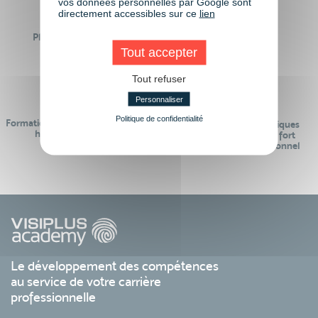
vos données personnelles par Google sont
directement accessibles sur ce
lien
Plus de 50 formations
Des intervenants
Éligibles CPF
professionnels
Tout accepter
Tout refuser
Personnaliser
Politique de confidentialité
Formations réalisables pendant ou
Des contenus pédagogiques
hors temps de travail
« de pointe » et en lien fort
avec le monde professionnel
Le développement des compétences
au service de votre carrière
professionnelle