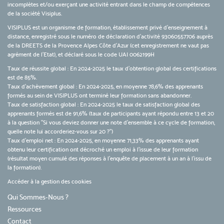
incomplètes et/ou exerçant une activité entrant dans le champ de compétences
de la société Visiplus.
VISIPLUS est un organisme de formation, établissement privé d’enseignement à
distance, enregistré sous le numéro de déclaration d’activité 93060557706 auprès
de la DREETS de la Provence Alpes Côte d’Azur (cet enregistrement ne vaut pas
agrément de l’Etat), et déclaré sous le code UAI 0062199H
Taux de réussite global : En 2024-2025 le taux d'obtention global des certifications
est de 85%.
Taux d’achèvement global : En 2024-2025, en moyenne 78,6% des apprenants
formés au sein de VISIPLUS ont terminé leur formation sans abandonner.
Taux de satisfaction global : En 2024-2025 le taux de satisfaction global des
apprenants formés est de 91,6% (taux de participants ayant répondu entre 13 et 20
à la question "Si vous deviez donner une note d’ensemble à ce cycle de formation,
quelle note lui accorderiez-vous sur 20 ?")
Taux d’emploi net : En 2024-2025, en moyenne 71,33% des apprenants ayant
obtenu leur certification ont décroché un emploi à l'issue de leur formation
(résultat moyen cumulé des réponses à l'enquête de placement à un an à l'issu de
la formation).
Accéder à la gestion des cookies
Qui Sommes-Nous ?
Ressources
Contact