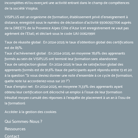
incomplètes et/ou exerçant une activité entrant dans le champ de compétences
de la société Visiplus.
VISIPLUS est un organisme de formation, établissement privé d’enseignement à
distance, enregistré sous le numéro de déclaration d’activité 93060557706 auprès
de la DREETS de la Provence Alpes Côte d’Azur (cet enregistrement ne vaut pas
agrément de l’Etat), et déclaré sous le code UAI 0062199H
Taux de réussite global : En 2024-2025 le taux d'obtention global des certifications
est de 85%.
Taux d’achèvement global : En 2024-2025, en moyenne 78,6% des apprenants
formés au sein de VISIPLUS ont terminé leur formation sans abandonner.
Taux de satisfaction global : En 2024-2025 le taux de satisfaction global des
apprenants formés est de 91,6% (taux de participants ayant répondu entre 13 et 20
à la question "Si vous deviez donner une note d’ensemble à ce cycle de formation,
quelle note lui accorderiez-vous sur 20 ?")
Taux d’emploi net : En 2024-2025, en moyenne 71,33% des apprenants ayant
obtenu leur certification ont décroché un emploi à l'issue de leur formation
(résultat moyen cumulé des réponses à l'enquête de placement à un an à l'issu de
la formation).
Accéder à la gestion des cookies
Qui Sommes-Nous ?
Ressources
Contact