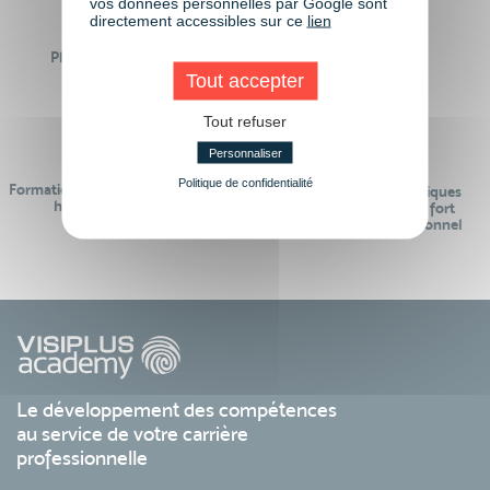
vos données personnelles par Google sont
directement accessibles sur ce
lien
Plus de 50 formations
Des intervenants
Éligibles CPF
professionnels
Tout accepter
Tout refuser
Personnaliser
Politique de confidentialité
Formations réalisables pendant ou
Des contenus pédagogiques
hors temps de travail
« de pointe » et en lien fort
avec le monde professionnel
Le développement des compétences
au service de votre carrière
professionnelle