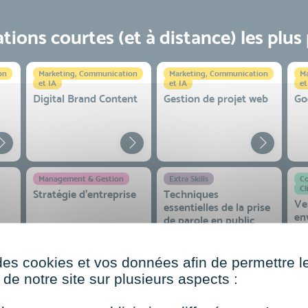
ions courtes (et à distance) les plus
on
Marketing, Communication
Marketing, Communication
Ma
et IA
et IA
et
Digital Brand Content
Gestion de projet web
Go
Management & Gestion
Extra Skills
Co
Cl
Stratégie d’entreprise
Techniques
Ve
essentielles de la prise
en
de parole en public
co
 et
des cookies et vos données afin de permettre l
de notre site sur plusieurs aspects :