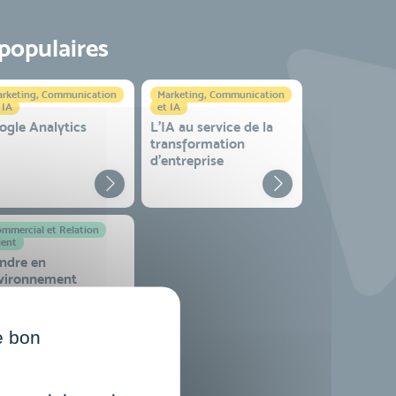
 populaires
rketing, Communication
Marketing, Communication
 IA
et IA
ogle Analytics
L'IA au service de la
transformation
d'entreprise
mmercial et Relation
ient
ndre en
vironnement
mplexe
e bon