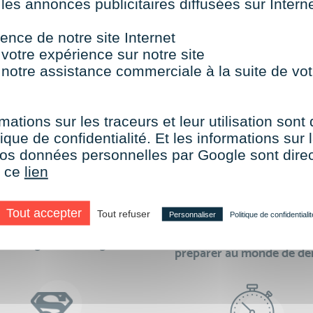
 les annonces publicitaires diffusées sur Inter
TOUTES NOS FORMATIONS COURTES
ence de notre site Internet
 votre expérience sur notre site
 notre assistance commerciale à la suite de vot
aire le choix de VISIPLUS academy c’e
mations sur les traceurs et leur utilisation sont
ique de confidentialité. Et les informations sur l
e vos données personnelles par Google sont dir
r ce
lien
Tout accepter
Tout refuser
Personnaliser
Politique de confidentialit
des formations réalisables
500 formations pour 
en digital learning
préparer au monde de d