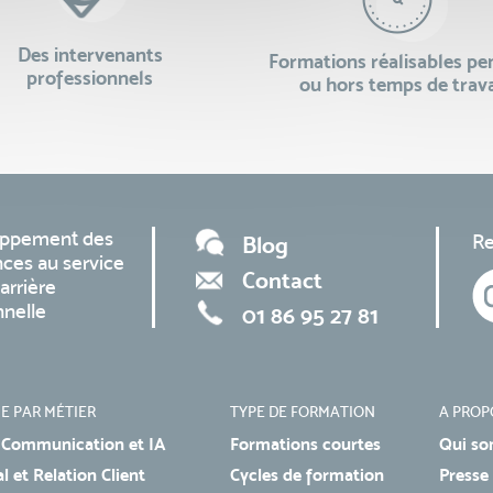
Des intervenants
Formations réalisables p
professionnels
ou hors temps de trava
oppement des
Re
Blog
ces au service
Contact
arrière
nnelle
01 86 95 27 81
E PAR MÉTIER
TYPE DE FORMATION
A PROP
 Communication et IA
Formations courtes
Qui so
 et Relation Client
Cycles de formation
Presse