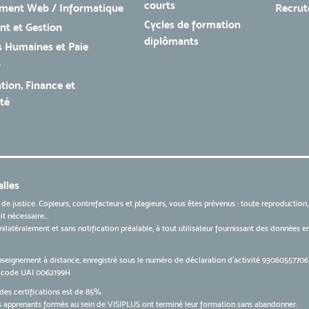
courts
ment Web / Informatique
Recru
Cycles de formation
t et Gestion
diplômants
 Humaines et Paie
r
tion, Finance et
té
lles
 de justice. Copieurs, contrefacteurs et plagieurs, vous êtes prévenus : toute reproduction
t nécessaire...
 unilatéralement et sans notification préalable, à tout utilisateur fournissant des données
nseignement à distance, enregistré sous le numéro de déclaration d’activité 9306055770
le code UAI 0062199H
des certifications est de 85%.
apprenants formés au sein de VISIPLUS ont terminé leur formation sans abandonner.