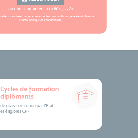
ou nous contacter au
01.86.95.27.81
 ci-dessus sur télécharger, vous acceptez nos
conditions générales d'utilisation
et notre
politique de confidentialité
.
Cycles de formation
diplômants
de niveau reconnu par l’Etat
et éligibles CPF