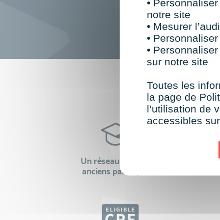
• Personnaliser
notre site
• Mesurer l’audi
• Personnaliser
• Personnaliser
sur notre site
F
Toutes les infor
la page de Polit
l’utilisation d
accessibles su
Un réseau de 22 000
100% 
anciens participants