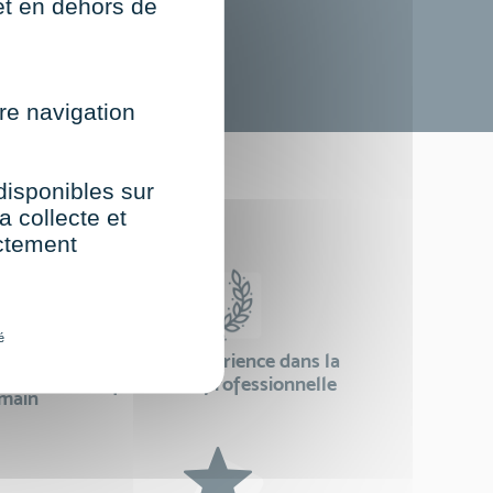
net en dehors de
re navigation
st
 disponibles sur
a collecte et
ectement
é
24 ans d'expérience dans la
se
formation professionnelle
emain