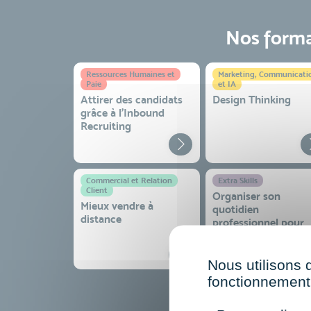
Nos format
Ressources Humaines et
Marketing, Communicati
Paie
et IA
Attirer des candidats
Design Thinking
grâce à l’Inbound
Recruiting
Commercial et Relation
Extra Skills
Client
Organiser son
Mieux vendre à
quotidien
distance
professionnel pour
gagner en efficacité
sérénité
Nous utilisons 
fonctionnement 