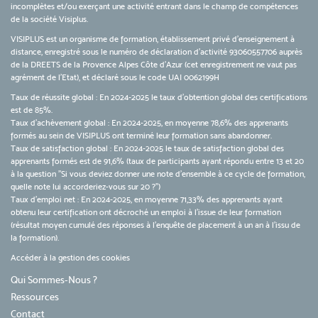
incomplètes et/ou exerçant une activité entrant dans le champ de compétences
de la société Visiplus.
VISIPLUS est un organisme de formation, établissement privé d’enseignement à
distance, enregistré sous le numéro de déclaration d’activité 93060557706 auprès
de la DREETS de la Provence Alpes Côte d’Azur (cet enregistrement ne vaut pas
agrément de l’Etat), et déclaré sous le code UAI 0062199H
Taux de réussite global : En 2024-2025 le taux d'obtention global des certifications
est de 85%.
Taux d’achèvement global : En 2024-2025, en moyenne 78,6% des apprenants
formés au sein de VISIPLUS ont terminé leur formation sans abandonner.
Taux de satisfaction global : En 2024-2025 le taux de satisfaction global des
apprenants formés est de 91,6% (taux de participants ayant répondu entre 13 et 20
à la question "Si vous deviez donner une note d’ensemble à ce cycle de formation,
quelle note lui accorderiez-vous sur 20 ?")
Taux d’emploi net : En 2024-2025, en moyenne 71,33% des apprenants ayant
obtenu leur certification ont décroché un emploi à l'issue de leur formation
(résultat moyen cumulé des réponses à l'enquête de placement à un an à l'issu de
la formation).
Accéder à la gestion des cookies
Qui Sommes-Nous ?
Ressources
Contact