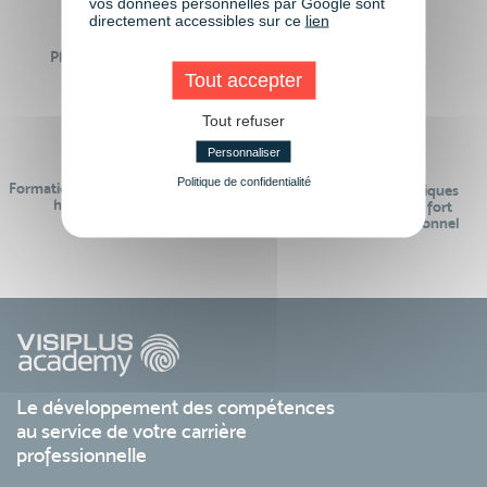
vos données personnelles par Google sont
directement accessibles sur ce
lien
Plus de 50 formations
Des intervenants
Éligibles CPF
professionnels
Tout accepter
Tout refuser
Personnaliser
Politique de confidentialité
Formations réalisables pendant ou
Des contenus pédagogiques
hors temps de travail
« de pointe » et en lien fort
avec le monde professionnel
Le développement des compétences
au service de votre carrière
professionnelle