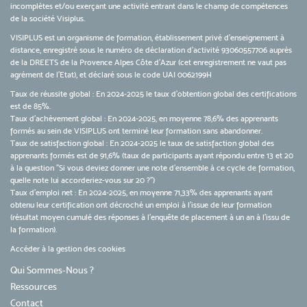
incomplètes et/ou exerçant une activité entrant dans le champ de compétences
de la société Visiplus.
VISIPLUS est un organisme de formation, établissement privé d’enseignement à
distance, enregistré sous le numéro de déclaration d’activité 93060557706 auprès
de la DREETS de la Provence Alpes Côte d’Azur (cet enregistrement ne vaut pas
agrément de l’Etat), et déclaré sous le code UAI 0062199H
Taux de réussite global : En 2024-2025 le taux d'obtention global des certifications
est de 85%.
Taux d’achèvement global : En 2024-2025, en moyenne 78,6% des apprenants
formés au sein de VISIPLUS ont terminé leur formation sans abandonner.
Taux de satisfaction global : En 2024-2025 le taux de satisfaction global des
apprenants formés est de 91,6% (taux de participants ayant répondu entre 13 et 20
à la question "Si vous deviez donner une note d’ensemble à ce cycle de formation,
quelle note lui accorderiez-vous sur 20 ?")
Taux d’emploi net : En 2024-2025, en moyenne 71,33% des apprenants ayant
obtenu leur certification ont décroché un emploi à l'issue de leur formation
(résultat moyen cumulé des réponses à l'enquête de placement à un an à l'issu de
la formation).
Accéder à la gestion des cookies
Qui Sommes-Nous ?
Ressources
Contact