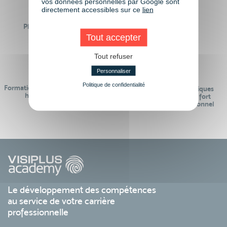
vos données personnelles par Google sont
directement accessibles sur ce
lien
Plus de 50 formations
Des intervenants
Éligibles CPF
professionnels
Tout accepter
Tout refuser
Personnaliser
Politique de confidentialité
Formations réalisables pendant ou
Des contenus pédagogiques
hors temps de travail
« de pointe » et en lien fort
avec le monde professionnel
Le développement des compétences
au service de votre carrière
professionnelle