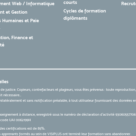
courts
ment Web / Informatique
Recru
Cycles de formation
t et Gestion
diplômants
 Humaines et Paie
r
tion, Finance et
té
lles
 de justice. Copieurs, contrefacteurs et plagieurs, vous êtes prévenus : toute reproduction
t nécessaire...
 unilatéralement et sans notification préalable, à tout utilisateur fournissant des données
nseignement à distance, enregistré sous le numéro de déclaration d’activité 9306055770
le code UAI 0062199H
des certifications est de 85%.
apprenants formés au sein de VISIPLUS ont terminé leur formation sans abandonner.