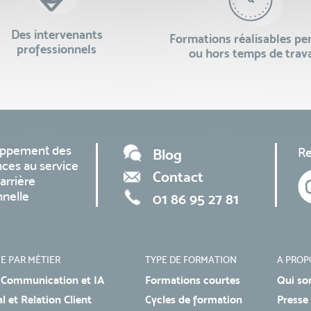
Des intervenants
Formations réalisables p
professionnels
ou hors temps de trava
oppement des
Re
Blog
ces au service
Contact
arrière
nnelle
01 86 95 27 81
E PAR MÉTIER
TYPE DE FORMATION
A PROP
 Communication et IA
Formations courtes
Qui so
 et Relation Client
Cycles de formation
Presse