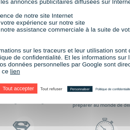
 les annonces publicitaires diffusées sur Inter
TOUTES NOS FORMATIONS COURTES
ence de notre site Internet
 votre expérience sur notre site
 notre assistance commerciale à la suite de vot
aire le choix de VISIPLUS academy c’e
mations sur les traceurs et leur utilisation sont
ique de confidentialité. Et les informations sur l
e vos données personnelles par Google sont dir
r ce
lien
Tout accepter
Tout refuser
Personnaliser
Politique de confidentialit
des formations réalisables
500 formations pour 
en digital learning
préparer au monde de d