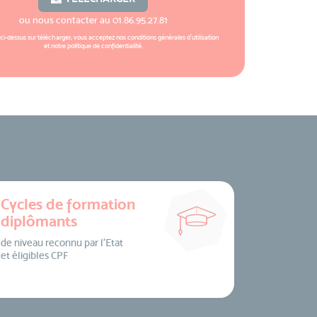
ou nous contacter au
01.86.95.27.81
 ci-dessus sur télécharger, vous acceptez nos
conditions générales d'utilisation
et notre
politique de confidentialité
.
Cycles de formation
diplômants
de niveau reconnu par l’Etat
et éligibles CPF