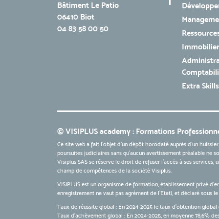
Bâtiment Le Patio
Développe
06410 Biot
Managemen
04 83 58 00 50
Ressources
Immobilie
Administra
Comptabili
Extra Skills
© VISIPLUS academy : Formations Professionne
Ce site web a fait l'objet d'un dépôt horodaté auprès d'un huissier
poursuites judiciaires sans qu’aucun avertissement préalable ne soi
Visiplus SAS se réserve le droit de refuser l'accès à ses services,
champ de compétences de la société Visiplus.
VISIPLUS est un organisme de formation, établissement privé d’e
enregistrement ne vaut pas agrément de l’Etat), et déclaré sous 
Taux de réussite global : En 2024-2025 le taux d'obtention global 
Taux d’achèvement global : En 2024-2025, en moyenne 78,6% des 