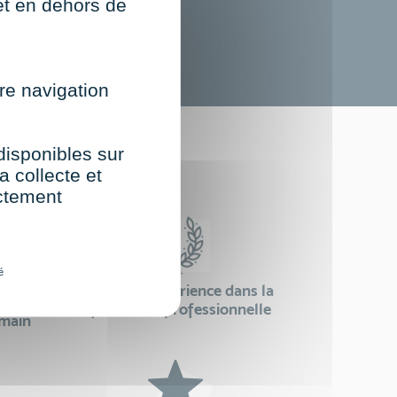
net en dehors de
re navigation
st
 disponibles sur
a collecte et
ectement
é
24 ans d'expérience dans la
se
formation professionnelle
emain