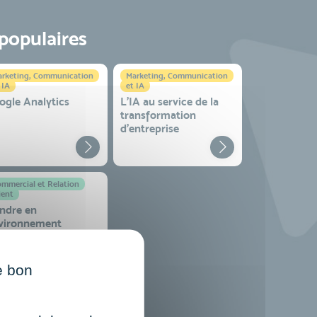
 populaires
rketing, Communication
Marketing, Communication
 IA
et IA
ogle Analytics
L'IA au service de la
transformation
d'entreprise
mmercial et Relation
ient
ndre en
vironnement
mplexe
e bon