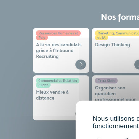
Nos format
Ressources Humaines et
Marketing, Communicati
Paie
et IA
Attirer des candidats
Design Thinking
grâce à l’Inbound
Recruiting
Commercial et Relation
Extra Skills
Client
Organiser son
Mieux vendre à
quotidien
distance
professionnel pour
gagner en efficacité
sérénité
Nous utilisons 
fonctionnement 