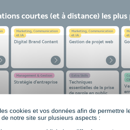
ions courtes (et à distance) les plus
on
Marketing, Communication
Marketing, Communication
Ma
et IA
et IA
et
Digital Brand Content
Gestion de projet web
Go
Management & Gestion
Extra Skills
Co
Cl
Stratégie d’entreprise
Techniques
Ve
essentielles de la prise
en
de parole en public
co
 et
des cookies et vos données afin de permettre l
de notre site sur plusieurs aspects :