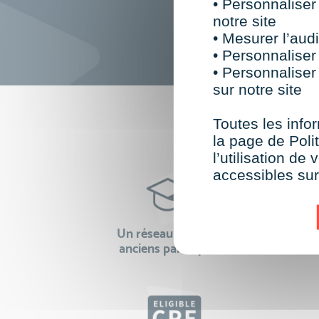
• Personnaliser
notre site
• Mesurer l’audi
• Personnaliser
• Personnaliser
sur notre site
F
Toutes les infor
la page de Polit
l’utilisation d
accessibles su
Un réseau de 22 000
100% 
anciens participants