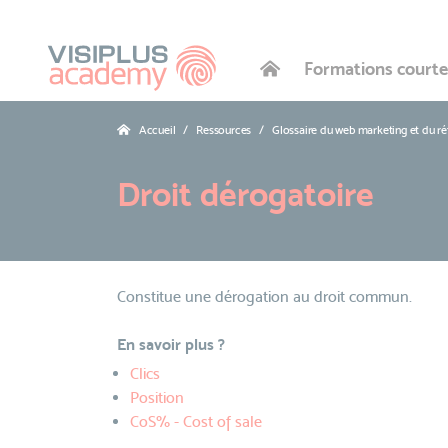
Formations courte
Accueil
Ressources
Glossaire du web marketing et du r
Droit dérogatoire
Constitue une dérogation au droit commun.
En savoir plus ?
Clics
Position
CoS% - Cost of sale