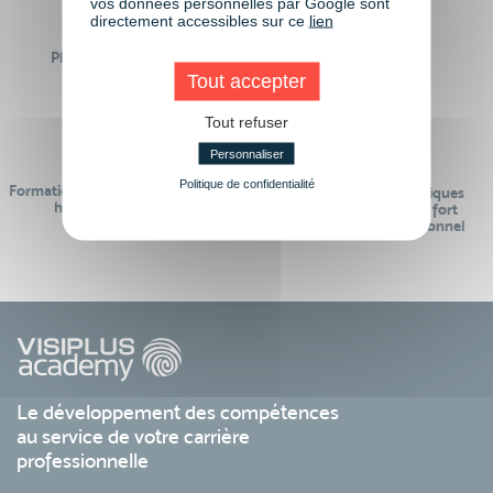
vos données personnelles par Google sont
directement accessibles sur ce
lien
Plus de 50 formations
Des intervenants
Éligibles CPF
professionnels
Tout accepter
Tout refuser
Personnaliser
Politique de confidentialité
Formations réalisables pendant ou
Des contenus pédagogiques
hors temps de travail
« de pointe » et en lien fort
avec le monde professionnel
Le développement des compétences
au service de votre carrière
professionnelle