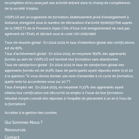
incomplètes et/ou exerçant une activité entrant dans le champ de compétences
de la société Visiplus.
VISIPLUS est un organisme de formation, établissement privé d’enseignement à
distance, enregistré sous le numéro de déclaration d’activité 93060557706 auprès
de la DREETS de la Provence Alpes Côte d’Azur (cet enregistrement ne vaut pas
agrément de l’Etat), et déclaré sous le code UAI 0062199H
Taux de réussite global : En 2024-2025 le taux d'obtention global des certifications
est de 85%.
Taux d’achèvement global : En 2024-2025, en moyenne 78,6% des apprenants
formés au sein de VISIPLUS ont terminé leur formation sans abandonner.
Taux de satisfaction global : En 2024-2025 le taux de satisfaction global des
apprenants formés est de 91,6% (taux de participants ayant répondu entre 13 et 20
à la question "Si vous deviez donner une note d’ensemble à ce cycle de formation,
quelle note lui accorderiez-vous sur 20 ?")
Taux d’emploi net : En 2024-2025, en moyenne 71,33% des apprenants ayant
obtenu leur certification ont décroché un emploi à l'issue de leur formation
(résultat moyen cumulé des réponses à l'enquête de placement à un an à l'issu de
la formation).
Accéder à la gestion des cookies
Qui Sommes-Nous ?
Ressources
Contact