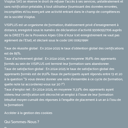
Visiplus SAS se réserve le droit de refuser l'accès à ses services, unilatéralement et
sans notification préalable, à tout utilisateur fournissant des données erronées,
incomplètes et/ou exerçant une activité entrant dans le champ de compétences
de la société Visiplus.
VISIPLUS est un organisme de formation, établissement privé d’enseignement à
distance, enregistré sous le numéro de déclaration d’activité 93060557706 auprès
de la DREETS de la Provence Alpes Côte d’Azur (cet enregistrement ne vaut pas
agrément de l’Etat), et déclaré sous le code UAI 0062199H
Taux de réussite global : En 2024-2025 le taux d'obtention global des certifications
est de 85%.
Taux d’achèvement global : En 2024-2025, en moyenne 78,6% des apprenants
formés au sein de VISIPLUS ont terminé leur formation sans abandonner.
Taux de satisfaction global : En 2024-2025 le taux de satisfaction global des
apprenants formés est de 91,6% (taux de participants ayant répondu entre 13 et 20
à la question "Si vous deviez donner une note d’ensemble à ce cycle de formation,
quelle note lui accorderiez-vous sur 20 ?")
Taux d’emploi net : En 2024-2025, en moyenne 71,33% des apprenants ayant
obtenu leur certification ont décroché un emploi à l'issue de leur formation
(résultat moyen cumulé des réponses à l'enquête de placement à un an à l'issu de
la formation).
Accéder à la gestion des cookies
Qui Sommes-Nous ?