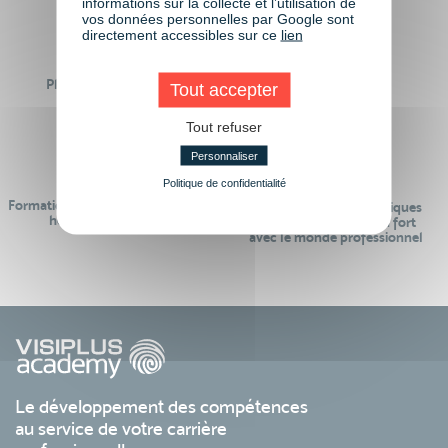
informations sur la collecte et l’utilisation de
vos données personnelles par Google sont
directement accessibles sur ce
lien
Plus de 50 formations
Tout accepter
Des intervenants
Éligibles CPF
professionnels
Tout refuser
Personnaliser
Politique de confidentialité
Formations réalisables pendant ou
Des contenus pédagogiques
hors temps de travail
« de pointe » et en lien fort
avec le monde professionnel
Le développement des compétences
au service de votre carrière