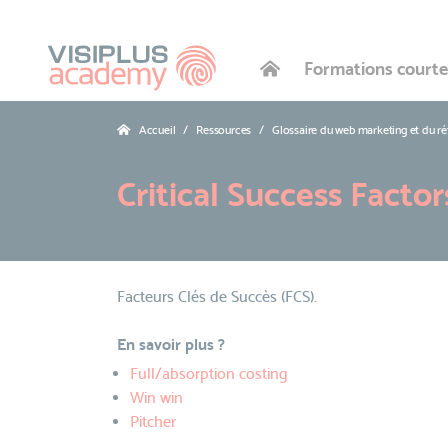
Formations courte
Accueil
Ressources
Glossaire du web marketing et du r
Critical Success Factor
Facteurs Clés de Succès (FCS).
En savoir plus ?
Full/absorption costing
Win win
Pitcher