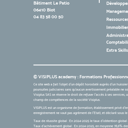
Bâtiment Le Patio
Développe
06410 Biot
Managemen
04 83 58 00 50
Ressources
Immobilie
Administra
Comptabili
Extra Skills
© VISIPLUS academy : Formations Professionne
Ce site web a fait l'objet d'un dépôt horodaté auprès d'un huissier
poursuites judiciaires sans qu’aucun avertissement préalable ne soi
Visiplus SAS se réserve le droit de refuser l'accès à ses services,
champ de compétences de la société Visiplus.
VISIPLUS est un organisme de formation, établissement privé d’e
enregistrement ne vaut pas agrément de l’Etat), et déclaré sous 
Taux de réussite global : En 2024-2025 le taux d'obtention global 
Taux d’achèvement global : En 2024-2025, en moyenne 78,6% des 