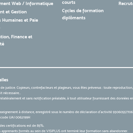
courts
ment Web / Informatique
Recru
Cycles de formation
t et Gestion
diplômants
 Humaines et Paie
r
tion, Finance et
té
lles
 de justice. Copieurs, contrefacteurs et plagieurs, vous êtes prévenus : toute reproduction
t nécessaire...
 unilatéralement et sans notification préalable, à tout utilisateur fournissant des données
nseignement à distance, enregistré sous le numéro de déclaration d’activité 9306055770
le code UAI 0062199H
des certifications est de 85%.
apprenants formés au sein de VISIPLUS ont terminé leur formation sans abandonner.