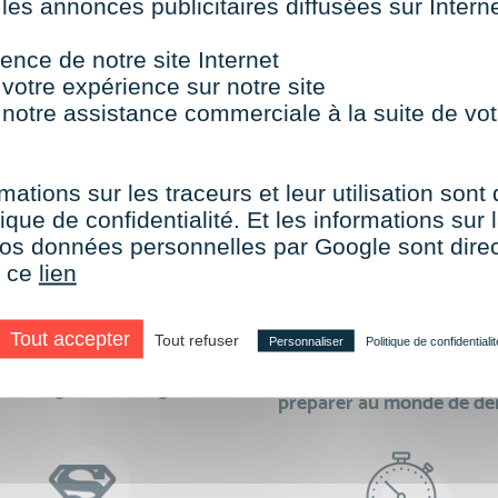
 les annonces publicitaires diffusées sur Inter
TOUTES NOS FORMATIONS COURTES
ence de notre site Internet
 votre expérience sur notre site
 notre assistance commerciale à la suite de vot
aire le choix de VISIPLUS academy c’e
mations sur les traceurs et leur utilisation sont
ique de confidentialité. Et les informations sur l
e vos données personnelles par Google sont dir
r ce
lien
Tout accepter
Tout refuser
Personnaliser
Politique de confidentialit
des formations réalisables
500 formations pour 
en digital learning
préparer au monde de d