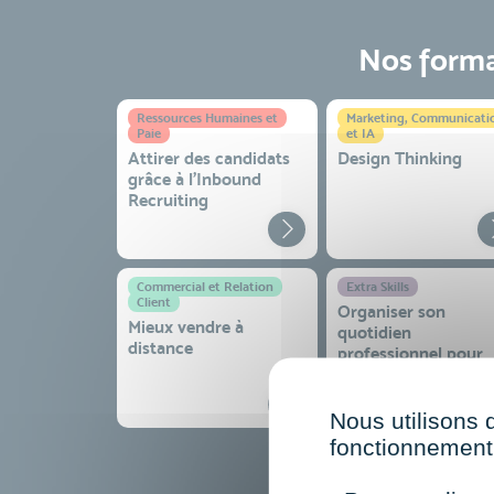
Nos format
Ressources Humaines et
Marketing, Communicati
Paie
et IA
Attirer des candidats
Design Thinking
grâce à l’Inbound
Recruiting
Commercial et Relation
Extra Skills
Client
Organiser son
Mieux vendre à
quotidien
distance
professionnel pour
gagner en efficacité
sérénité
Nous utilisons 
fonctionnement 