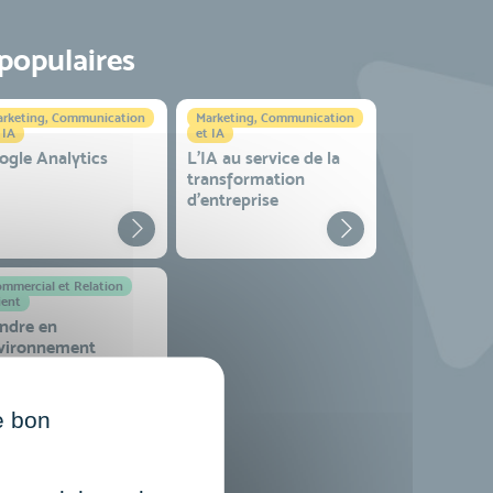
 populaires
rketing, Communication
Marketing, Communication
 IA
et IA
ogle Analytics
L'IA au service de la
transformation
d'entreprise
mmercial et Relation
ient
ndre en
vironnement
mplexe
e bon