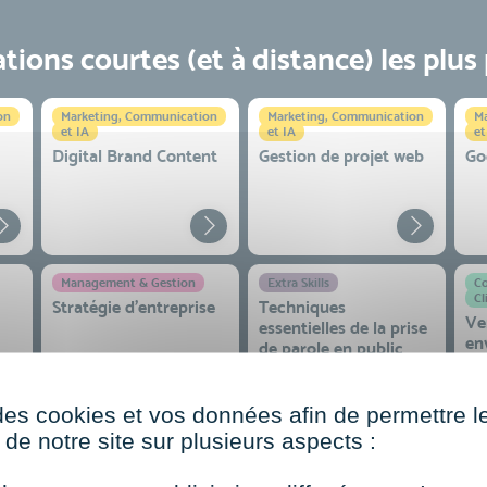
ions courtes (et à distance) les plus
on
Marketing, Communication
Marketing, Communication
Ma
et IA
et IA
et
Digital Brand Content
Gestion de projet web
Go
Management & Gestion
Extra Skills
Co
Cl
Stratégie d’entreprise
Techniques
Ve
essentielles de la prise
en
de parole en public
co
 et
des cookies et vos données afin de permettre l
de notre site sur plusieurs aspects :