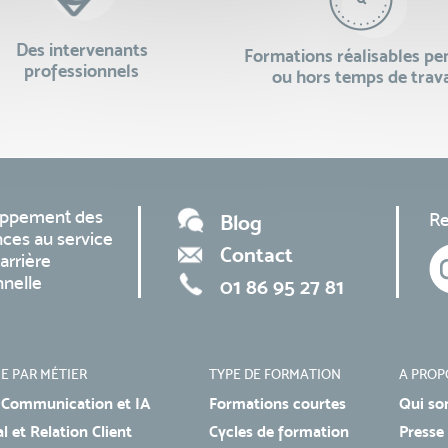
Des intervenants
Formations réalisables p
professionnels
ou hors temps de trava
oppement des
Re
Blog
ces au service
Contact
arrière
nnelle
01 86 95 27 81
E PAR MÉTIER
TYPE DE FORMATION
A PROP
 Communication et IA
Formations courtes
Qui so
 et Relation Client
Cycles de formation
Presse