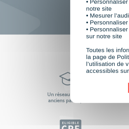
• Personnaliser
notre site
• Mesurer l’audi
• Personnaliser
• Personnaliser
sur notre site
F
Toutes les infor
la page de Polit
l’utilisation d
accessibles su
Un réseau de 22 000
100% 
anciens participants