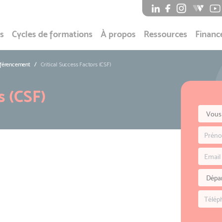
s
Cycles de formations
À propos
Ressources
Financ
éférencement
Critical Success Factors (CSF)
s (CSF)