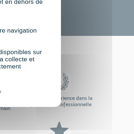
net en dehors de
re navigation
st
 disponibles sur
a collecte et
ectement
é
24 ans d'expérience dans la
se
formation professionnelle
emain