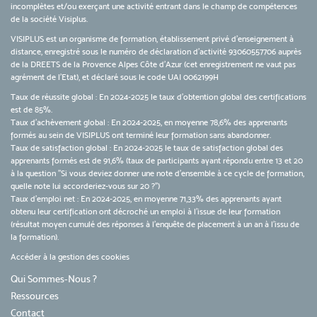
incomplètes et/ou exerçant une activité entrant dans le champ de compétences
de la société Visiplus.
VISIPLUS est un organisme de formation, établissement privé d’enseignement à
distance, enregistré sous le numéro de déclaration d’activité 93060557706 auprès
de la DREETS de la Provence Alpes Côte d’Azur (cet enregistrement ne vaut pas
agrément de l’Etat), et déclaré sous le code UAI 0062199H
Taux de réussite global : En 2024-2025 le taux d'obtention global des certifications
est de 85%.
Taux d’achèvement global : En 2024-2025, en moyenne 78,6% des apprenants
formés au sein de VISIPLUS ont terminé leur formation sans abandonner.
Taux de satisfaction global : En 2024-2025 le taux de satisfaction global des
apprenants formés est de 91,6% (taux de participants ayant répondu entre 13 et 20
à la question "Si vous deviez donner une note d’ensemble à ce cycle de formation,
quelle note lui accorderiez-vous sur 20 ?")
Taux d’emploi net : En 2024-2025, en moyenne 71,33% des apprenants ayant
obtenu leur certification ont décroché un emploi à l'issue de leur formation
(résultat moyen cumulé des réponses à l'enquête de placement à un an à l'issu de
la formation).
Accéder à la gestion des cookies
Qui Sommes-Nous ?
Ressources
Contact