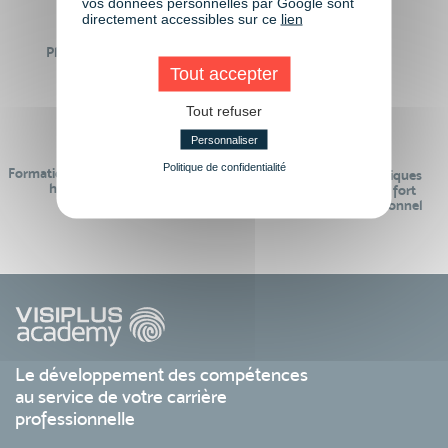
vos données personnelles par Google sont
directement accessibles sur ce
lien
Plus de 50 formations
Des intervenants
Éligibles CPF
professionnels
Tout accepter
Tout refuser
Personnaliser
Politique de confidentialité
Formations réalisables pendant ou
Des contenus pédagogiques
hors temps de travail
« de pointe » et en lien fort
avec le monde professionnel
Le développement des compétences
au service de votre carrière
professionnelle