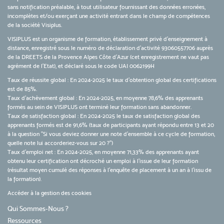
sans notification préalable, à tout utilisateur fournissant des données erronées,
incomplètes et/ou exerçant une activité entrant dans le champ de compétences
de la société Visiplus.
VISIPLUS est un organisme de formation, établissement privé d’enseignement à
distance, enregistré sous le numéro de déclaration d’activité 93060557706 auprès
de la DREETS de la Provence Alpes Côte d’Azur (cet enregistrement ne vaut pas
agrément de l’Etat), et déclaré sous le code UAI 0062199H
Taux de réussite global : En 2024-2025 le taux d'obtention global des certifications
est de 85%.
Taux d’achèvement global : En 2024-2025, en moyenne 78,6% des apprenants
formés au sein de VISIPLUS ont terminé leur formation sans abandonner.
Taux de satisfaction global : En 2024-2025 le taux de satisfaction global des
apprenants formés est de 91,6% (taux de participants ayant répondu entre 13 et 20
à la question "Si vous deviez donner une note d’ensemble à ce cycle de formation,
quelle note lui accorderiez-vous sur 20 ?")
Taux d’emploi net : En 2024-2025, en moyenne 71,33% des apprenants ayant
obtenu leur certification ont décroché un emploi à l'issue de leur formation
(résultat moyen cumulé des réponses à l'enquête de placement à un an à l'issu de
la formation).
Accéder à la gestion des cookies
Qui Sommes-Nous ?
Ressources