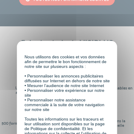
Faire le choix de VISIPLUS
academy c’est
Nous utilisons des cookies et vos données
afin de permettre le bon fonctionnement de
notre site sur plusieurs aspects :
• Personnaliser les annonces publicitaires
diffusées sur Internet en dehors de notre site
• Mesurer l’audience de notre site Internet
Un réseau de 22 000
100% des formations réalisables en
• Personnaliser votre expérience sur notre
anciens participants
digital learning
site
• Personnaliser notre assistance
commerciale à la suite de votre navigation
sur notre site
Toutes les informations sur les traceurs et
24 ans d'expérience dans la
500 formations pour se préparer au
leur utilisation sont disponibles sur la page
formation professionnelle
monde de demain
de Politique de confidentialité. Et les
informations sur la collecte et l’utilisation de