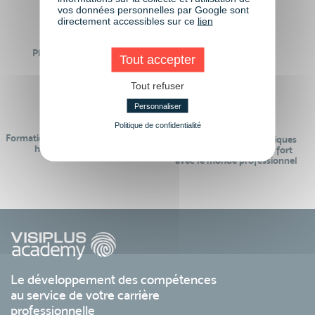
vos données personnelles par Google sont
directement accessibles sur ce
lien
Plus de 50 formations
Des intervenants
Tout accepter
Éligibles CPF
professionnels
Tout refuser
Personnaliser
Politique de confidentialité
Formations réalisables pendant ou
Des contenus pédagogiques
hors temps de travail
« de pointe » et en lien fort
avec le monde professionnel
Le développement des compétences
au service de votre carrière
professionnelle