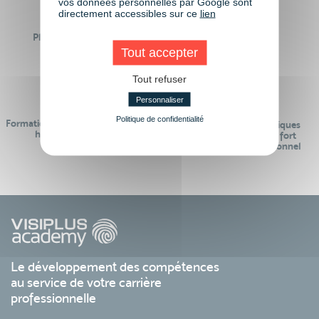
vos données personnelles par Google sont
directement accessibles sur ce
lien
Plus de 50 formations
Des intervenants
Éligibles CPF
professionnels
Tout accepter
Tout refuser
Personnaliser
Politique de confidentialité
Formations réalisables pendant ou
Des contenus pédagogiques
hors temps de travail
« de pointe » et en lien fort
avec le monde professionnel
Le développement des compétences
au service de votre carrière
professionnelle