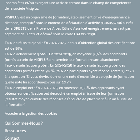
incomplètes et/ou exerçant une activité entrant dans le champ de compétences
de la société Visiplus.
VISIPLUS est un organisme de formation, établissement privé d’enseignement à
distance, enregistré sous le numéro de déclaration d’activité 93060557706 auprès
de la DREETS de la Provence Alpes Côte d’Azur (cet enregistrement ne vaut pas
agrément de l’Etat), et déclaré sous le code UAI 0062199H
Taux de réussite global : En 2024-2025 le taux d'obtention global des certifications
est de 85%.
Taux d’achèvement global : En 2024-2025, en moyenne 78,6% des apprenants
formés au sein de VISIPLUS ont terminé leur formation sans abandonner.
Taux de satisfaction global : En 2024-2025 le taux de satisfaction global des
apprenants formés est de 91,6% (taux de participants ayant répondu entre 13 et 20
à la question "Si vous deviez donner une note d’ensemble à ce cycle de formation,
quelle note lui accorderiez-vous sur 20 ?")
Taux d’emploi net : En 2024-2025, en moyenne 71,33% des apprenants ayant
obtenu leur certification ont décroché un emploi à l'issue de leur formation
(résultat moyen cumulé des réponses à l'enquête de placement à un an à l'issu de
la formation).
Accéder à la gestion des cookies
Qui Sommes-Nous ?
Ressources
Contact