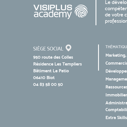
Le dével
compéten
de votre c
professio
THÉMATIQU
SIÈGE SOCIAL
Marketing,
950 route des Colles
Commercial
Résidence Les Templiers
Bâtiment Le Patio
Développe
06410 Biot
Managemen
04 83 58 00 50
Ressources
Immobilie
Administra
Comptabili
Extra Skills