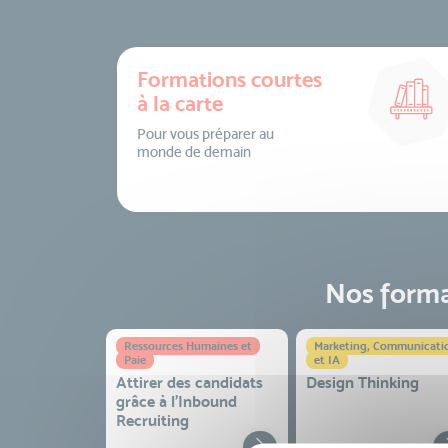
Formations courtes
à la carte
Pour vous préparer au
monde de demain
Nos format
Ressources Humaines et
Marketing, Communicati
Paie
et IA
Attirer des candidats
Design Thinking
grâce à l’Inbound
Recruiting