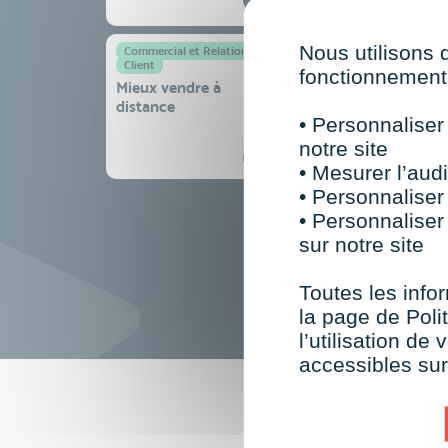
Nous utilisons 
Commercial et Relation
Extra Skills
Client
Organiser son
fonctionnement 
Mieux vendre à
quotidien
distance
professionnel pour
• Personnaliser
gagner en efficacité
notre site
sérénité
• Mesurer l’audi
• Personnaliser
• Personnaliser
sur notre site
Toutes les infor
la page de Polit
l’utilisation d
accessibles su
F