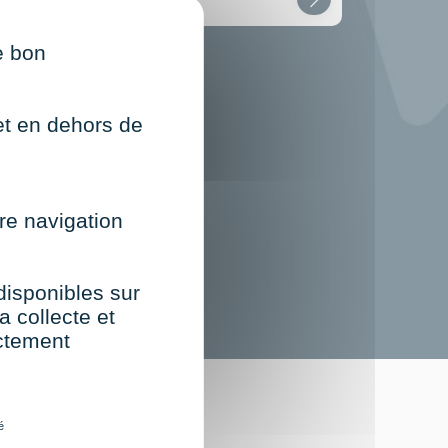
e bon
mmercial et Relation
ient
ndre en
vironnement
net en dehors de
mplexe
re navigation
 disponibles sur
a collecte et
ectement
st
é