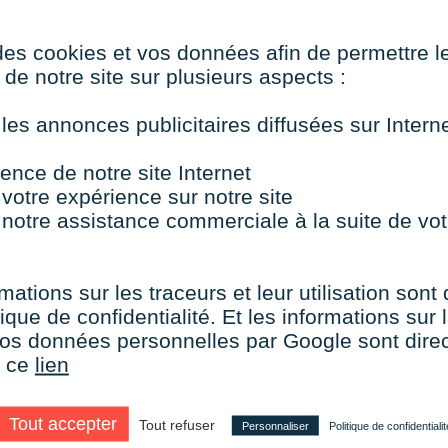
des cookies et vos données afin de permettre l
Management & Gestion
Extra Skills
Co
Cl
Stratégie d’entreprise
Techniques
de notre site sur plusieurs aspects :
Ve
essentielles de la prise
en
de parole en public
 les annonces publicitaires diffusées sur Inter
co
 et
ence de notre site Internet
 votre expérience sur notre site
 notre assistance commerciale à la suite de vot
TOUTES NOS FORMATIONS COURTES
mations sur les traceurs et leur utilisation sont
ique de confidentialité. Et les informations sur l
e vos données personnelles par Google sont dir
r ce
lien
aire le choix de VISIPLUS academy c’e
Tout accepter
Tout refuser
Personnaliser
Politique de confidentialit