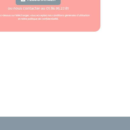
ou nous contacter au
01.86.95.27.81
 ci-dessus sur télécharger, vous acceptez nos
conditions générales d'utilisation
et notre
politique de confidentialité
.