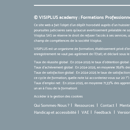
© VISIPLUS academy : Formations Professionne
Ce site web a fait l'objet d'un dépôt horodaté auprès d'un huissier
poursuites judiciaires sans qu’aucun avertissement préalable ne soi
Visiplus SAS se réserve le droit de refuser l'accès à ses services,
champ de compétences de la société Visiplus.
VISIPLUS est un organisme de formation, établissement privé d’e
enregistrement ne vaut pas agrément de l’Etat), et déclaré sous 
Taux de réussite global : En 2024-2025 le taux d'obtention global 
Taux d’achèvement global : En 2024-2025, en moyenne 78,6% des 
Taux de satisfaction global : En 2024-2025 le taux de satisfactio
ce cycle de formation, quelle note lui accorderiez-vous sur 20 ?")
Taux d’emploi net : En 2024-2025, en moyenne 71,33% des apprenan
un an à l'issu de la formation).
Accéder à la gestion des cookies
Qui Sommes-Nous ?
Ressources
Contact
Menti
Handicap et accessibilité
VAE
Feedback
Versio