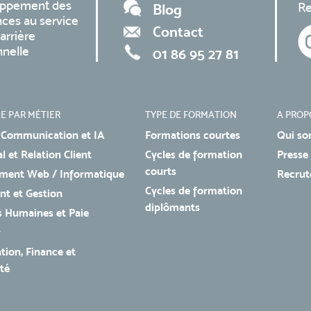
oppement des
Re
Blog
ces au service
Contact
arrière
nnelle
01 86 95 27 81
E PAR MÉTIER
TYPE DE FORMATION
A PROP
 Communication et IA
Formations courtes
Qui so
 et Relation Client
Cycles de formation
Presse
courts
ment Web / Informatique
Recru
Cycles de formation
t et Gestion
diplômants
 Humaines et Paie
r
tion, Finance et
té