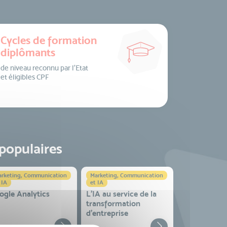
Cycles de formation
diplômants
de niveau reconnu par l’Etat
et éligibles CPF
 populaires
rketing, Communication
Marketing, Communication
 IA
et IA
ogle Analytics
L'IA au service de la
transformation
d'entreprise