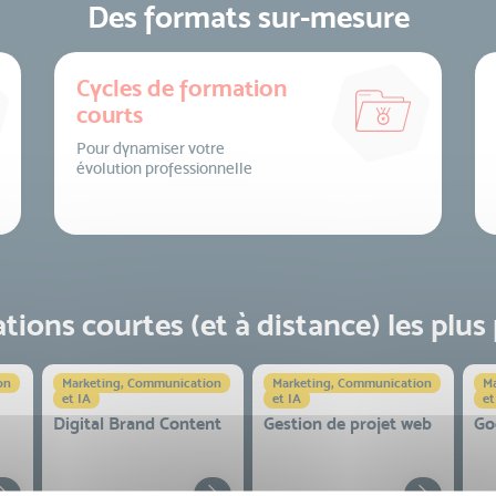
Des formats sur-mesure
Cycles de formation
courts
Pour dynamiser votre
évolution professionnelle
ions courtes (et à distance) les plus
on
Marketing, Communication
Marketing, Communication
Ma
et IA
et IA
et
Digital Brand Content
Gestion de projet web
Go