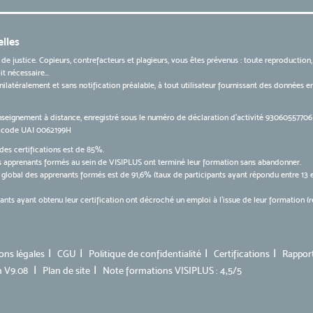
lles
 de justice. Copieurs, contrefacteurs et plagieurs, vous êtes prévenus : toute reproduction
t nécessaire...
 unilatéralement et sans notification préalable, à tout utilisateur fournissant des données
nseignement à distance, enregistré sous le numéro de déclaration d’activité 9306055770
le code UAI 0062199H
des certifications est de 85%.
apprenants formés au sein de VISIPLUS ont terminé leur formation sans abandonner.
n global des apprenants formés est de 91,6% (taux de participants ayant répondu entre 13 
ts ayant obtenu leur certification ont décroché un emploi à l'issue de leur formation 
ons légales
CGU
Politique de confidentialité
Certifications
Rappor
n V9.08
Plan de site
Note formations VISIPLUS : 4,5/5