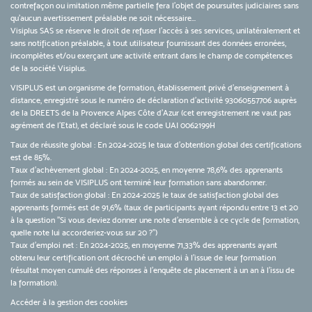
contrefaçon ou imitation même partielle fera l'objet de poursuites judiciaires sans
qu’aucun avertissement préalable ne soit nécessaire...
Visiplus SAS se réserve le droit de refuser l'accès à ses services, unilatéralement et
sans notification préalable, à tout utilisateur fournissant des données erronées,
incomplètes et/ou exerçant une activité entrant dans le champ de compétences
de la société Visiplus.
VISIPLUS est un organisme de formation, établissement privé d’enseignement à
distance, enregistré sous le numéro de déclaration d’activité 93060557706 auprès
de la DREETS de la Provence Alpes Côte d’Azur (cet enregistrement ne vaut pas
agrément de l’Etat), et déclaré sous le code UAI 0062199H
Taux de réussite global : En 2024-2025 le taux d'obtention global des certifications
est de 85%.
Taux d’achèvement global : En 2024-2025, en moyenne 78,6% des apprenants
formés au sein de VISIPLUS ont terminé leur formation sans abandonner.
Taux de satisfaction global : En 2024-2025 le taux de satisfaction global des
apprenants formés est de 91,6% (taux de participants ayant répondu entre 13 et 20
à la question "Si vous deviez donner une note d’ensemble à ce cycle de formation,
quelle note lui accorderiez-vous sur 20 ?")
Taux d’emploi net : En 2024-2025, en moyenne 71,33% des apprenants ayant
obtenu leur certification ont décroché un emploi à l'issue de leur formation
(résultat moyen cumulé des réponses à l'enquête de placement à un an à l'issu de
la formation).
Accéder à la gestion des cookies