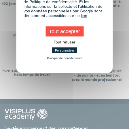
24 ans d'expérience dans la
de Politique de confidentialité. Et les
500 formations pour se préparer au
formation professionnelle
informations sur la collecte et l’utilisation de
monde de demain
vos données personnelles par Google sont
directement accessibles sur ce
lien
Tout accepter
Plus de 50 formations
Des intervenants
Éligibles CPF
professionnels
Tout refuser
Personnaliser
Politique de confidentialité
Formations réalisables pendant ou
Des contenus pédagogiques
hors temps de travail
« de pointe » et en lien fort
avec le monde professionnel
Le développement des compétences