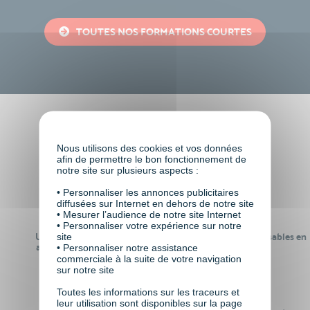
TOUTES NOS FORMATIONS COURTES
Faire le choix de VISIPLUS
Nous utilisons des cookies et vos données
academy c’est
afin de permettre le bon fonctionnement de
notre site sur plusieurs aspects :
• Personnaliser les annonces publicitaires
diffusées sur Internet en dehors de notre site
• Mesurer l’audience de notre site Internet
• Personnaliser votre expérience sur notre
site
Un réseau de 22 000
100% des formations réalisables en
anciens participants
digital learning
• Personnaliser notre assistance
commerciale à la suite de votre navigation
sur notre site
Toutes les informations sur les traceurs et
leur utilisation sont disponibles sur la page