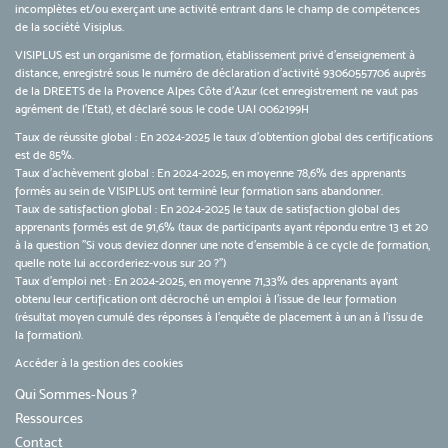
incomplètes et/ou exerçant une activité entrant dans le champ de compétences
de la société Visiplus.
VISIPLUS est un organisme de formation, établissement privé d’enseignement à
distance, enregistré sous le numéro de déclaration d’activité 93060557706 auprès
de la DREETS de la Provence Alpes Côte d’Azur (cet enregistrement ne vaut pas
agrément de l’Etat), et déclaré sous le code UAI 0062199H
Taux de réussite global : En 2024-2025 le taux d'obtention global des certifications
est de 85%.
Taux d’achèvement global : En 2024-2025, en moyenne 78,6% des apprenants
formés au sein de VISIPLUS ont terminé leur formation sans abandonner.
Taux de satisfaction global : En 2024-2025 le taux de satisfaction global des
apprenants formés est de 91,6% (taux de participants ayant répondu entre 13 et 20
à la question "Si vous deviez donner une note d’ensemble à ce cycle de formation,
quelle note lui accorderiez-vous sur 20 ?")
Taux d’emploi net : En 2024-2025, en moyenne 71,33% des apprenants ayant
obtenu leur certification ont décroché un emploi à l'issue de leur formation
(résultat moyen cumulé des réponses à l'enquête de placement à un an à l'issu de
la formation).
Accéder à la gestion des cookies
Qui Sommes-Nous ?
Ressources
Contact