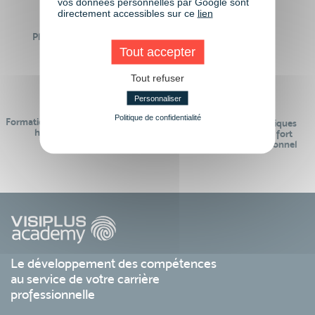
vos données personnelles par Google sont
directement accessibles sur ce
lien
Plus de 50 formations
Des intervenants
Éligibles CPF
professionnels
Tout accepter
Tout refuser
Personnaliser
Politique de confidentialité
Formations réalisables pendant ou
Des contenus pédagogiques
hors temps de travail
« de pointe » et en lien fort
avec le monde professionnel
Le développement des compétences
au service de votre carrière
professionnelle