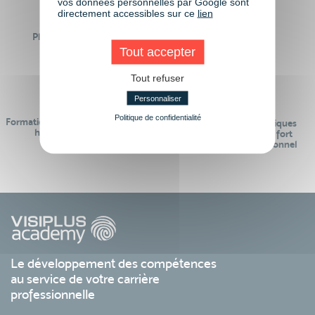
vos données personnelles par Google sont
directement accessibles sur ce
lien
Plus de 50 formations
Des intervenants
Éligibles CPF
professionnels
Tout accepter
Tout refuser
Personnaliser
Politique de confidentialité
Formations réalisables pendant ou
Des contenus pédagogiques
hors temps de travail
« de pointe » et en lien fort
avec le monde professionnel
Le développement des compétences
au service de votre carrière
professionnelle