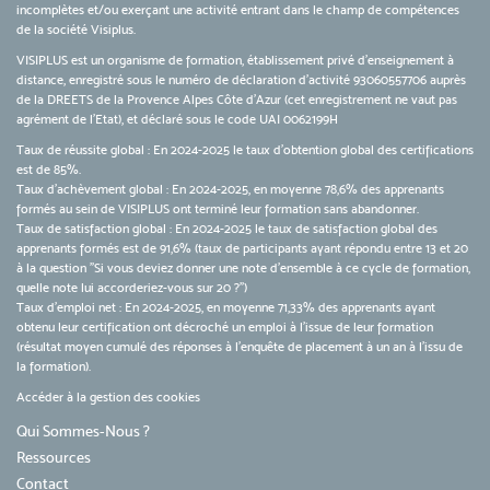
incomplètes et/ou exerçant une activité entrant dans le champ de compétences
de la société Visiplus.
VISIPLUS est un organisme de formation, établissement privé d’enseignement à
distance, enregistré sous le numéro de déclaration d’activité 93060557706 auprès
de la DREETS de la Provence Alpes Côte d’Azur (cet enregistrement ne vaut pas
agrément de l’Etat), et déclaré sous le code UAI 0062199H
Taux de réussite global : En 2024-2025 le taux d'obtention global des certifications
est de 85%.
Taux d’achèvement global : En 2024-2025, en moyenne 78,6% des apprenants
formés au sein de VISIPLUS ont terminé leur formation sans abandonner.
Taux de satisfaction global : En 2024-2025 le taux de satisfaction global des
apprenants formés est de 91,6% (taux de participants ayant répondu entre 13 et 20
à la question "Si vous deviez donner une note d’ensemble à ce cycle de formation,
quelle note lui accorderiez-vous sur 20 ?")
Taux d’emploi net : En 2024-2025, en moyenne 71,33% des apprenants ayant
obtenu leur certification ont décroché un emploi à l'issue de leur formation
(résultat moyen cumulé des réponses à l'enquête de placement à un an à l'issu de
la formation).
Accéder à la gestion des cookies
Qui Sommes-Nous ?
Ressources
Contact