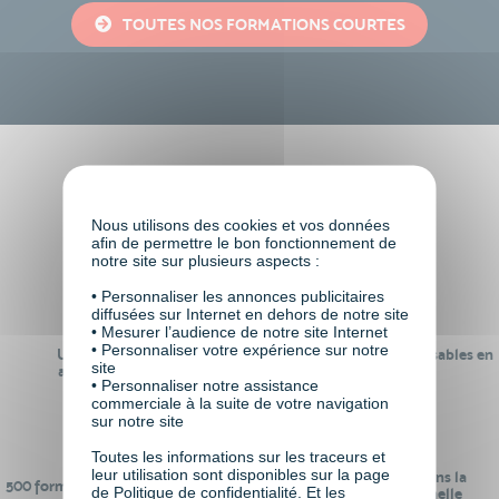
TOUTES NOS FORMATIONS COURTES
Faire le choix de VISIPLUS
academy c’est
Nous utilisons des cookies et vos données
afin de permettre le bon fonctionnement de
notre site sur plusieurs aspects :
• Personnaliser les annonces publicitaires
diffusées sur Internet en dehors de notre site
• Mesurer l’audience de notre site Internet
• Personnaliser votre expérience sur notre
Un réseau de 22 000
100% des formations réalisables en
site
anciens participants
digital learning
• Personnaliser notre assistance
commerciale à la suite de votre navigation
sur notre site
Toutes les informations sur les traceurs et
leur utilisation sont disponibles sur la page
24 ans d'expérience dans la
500 formations pour se préparer au
de Politique de confidentialité. Et les
formation professionnelle