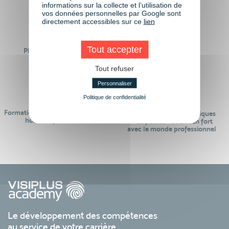
monde de demain
informations sur la collecte et l’utilisation de
vos données personnelles par Google sont
directement accessibles sur ce
lien
Tout accepter
Plus de 50 formations
Des intervenants
Éligibles CPF
professionnels
Tout refuser
Personnaliser
Politique de confidentialité
Formations réalisables pendant ou
Des contenus pédagogiques
hors temps de travail
« de pointe » et en lien fort
avec le monde professionnel
Le développement des compétences
au service de votre carrière