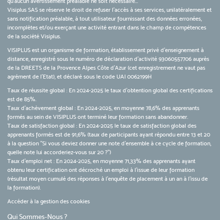
qu’aucun avertissement préalable ne soit nécessaire...
Visiplus SAS se réserve le droit de refuser l'accès à ses services, unilatéralement et
sans notification préalable, à tout utilisateur fournissant des données erronées,
incomplètes et/ou exerçant une activité entrant dans le champ de compétences
de la société Visiplus.
VISIPLUS est un organisme de formation, établissement privé d’enseignement à
distance, enregistré sous le numéro de déclaration d’activité 93060557706 auprès
de la DREETS de la Provence Alpes Côte d’Azur (cet enregistrement ne vaut pas
agrément de l’Etat), et déclaré sous le code UAI 0062199H
Taux de réussite global : En 2024-2025 le taux d'obtention global des certifications
est de 85%.
Taux d’achèvement global : En 2024-2025, en moyenne 78,6% des apprenants
formés au sein de VISIPLUS ont terminé leur formation sans abandonner.
Taux de satisfaction global : En 2024-2025 le taux de satisfaction global des
apprenants formés est de 91,6% (taux de participants ayant répondu entre 13 et 20
à la question "Si vous deviez donner une note d’ensemble à ce cycle de formation,
quelle note lui accorderiez-vous sur 20 ?")
Taux d’emploi net : En 2024-2025, en moyenne 71,33% des apprenants ayant
obtenu leur certification ont décroché un emploi à l'issue de leur formation
(résultat moyen cumulé des réponses à l'enquête de placement à un an à l'issu de
la formation).
Accéder à la gestion des cookies
Qui Sommes-Nous ?