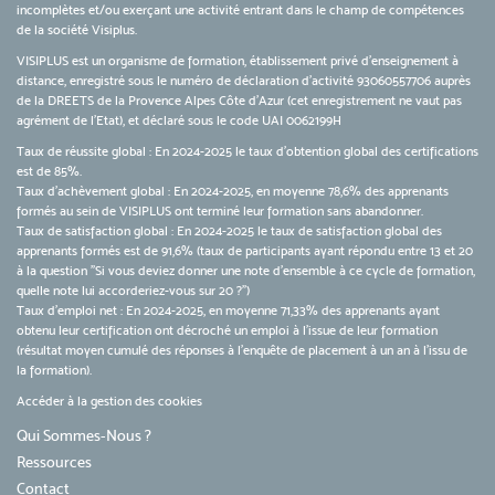
incomplètes et/ou exerçant une activité entrant dans le champ de compétences
de la société Visiplus.
VISIPLUS est un organisme de formation, établissement privé d’enseignement à
distance, enregistré sous le numéro de déclaration d’activité 93060557706 auprès
de la DREETS de la Provence Alpes Côte d’Azur (cet enregistrement ne vaut pas
agrément de l’Etat), et déclaré sous le code UAI 0062199H
Taux de réussite global : En 2024-2025 le taux d'obtention global des certifications
est de 85%.
Taux d’achèvement global : En 2024-2025, en moyenne 78,6% des apprenants
formés au sein de VISIPLUS ont terminé leur formation sans abandonner.
Taux de satisfaction global : En 2024-2025 le taux de satisfaction global des
apprenants formés est de 91,6% (taux de participants ayant répondu entre 13 et 20
à la question "Si vous deviez donner une note d’ensemble à ce cycle de formation,
quelle note lui accorderiez-vous sur 20 ?")
Taux d’emploi net : En 2024-2025, en moyenne 71,33% des apprenants ayant
obtenu leur certification ont décroché un emploi à l'issue de leur formation
(résultat moyen cumulé des réponses à l'enquête de placement à un an à l'issu de
la formation).
Accéder à la gestion des cookies
Qui Sommes-Nous ?
Ressources
Contact