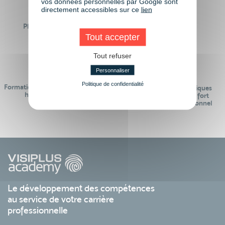
vos données personnelles par Google sont
directement accessibles sur ce
lien
Plus de 50 formations
Des intervenants
Éligibles CPF
professionnels
Tout accepter
Tout refuser
Personnaliser
Politique de confidentialité
Formations réalisables pendant ou
Des contenus pédagogiques
hors temps de travail
« de pointe » et en lien fort
avec le monde professionnel
Le développement des compétences
au service de votre carrière
professionnelle