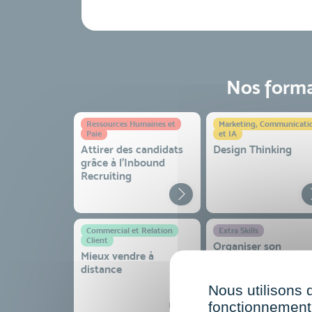
Nos format
Ressources Humaines et
Marketing, Communicati
Paie
et IA
Attirer des candidats
Design Thinking
grâce à l’Inbound
Recruiting
Commercial et Relation
Extra Skills
Client
Organiser son
Mieux vendre à
quotidien
distance
professionnel pour
gagner en efficacité
Nous utilisons 
sérénité
fonctionnement 