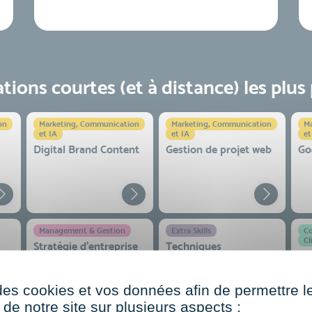
ions courtes (et à distance) les plus
on
Marketing, Communication
Marketing, Communication
Ma
et IA
et IA
et
Digital Brand Content
Gestion de projet web
Go
Management & Gestion
Extra Skills
Co
Cl
Stratégie d’entreprise
Techniques
Ve
essentielles de la prise
en
de parole en public
co
 et
des cookies et vos données afin de permettre l
de notre site sur plusieurs aspects :