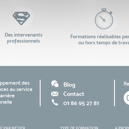
Des intervenants
Formations réalisables p
professionnels
ou hors temps de trava
oppement des
Re
Blog
ces au service
Contact
arrière
nnelle
01 86 95 27 81
E PAR MÉTIER
TYPE DE FORMATION
A PROP