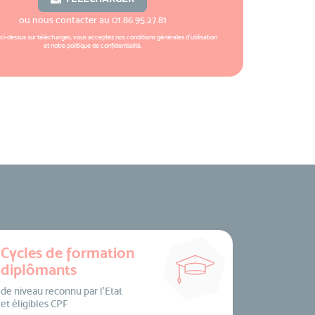
ou nous contacter au
01.86.95.27.81
 ci-dessus sur télécharger, vous acceptez nos
conditions générales d'utilisation
et notre
politique de confidentialité
.
Cycles de formation
diplômants
de niveau reconnu par l’Etat
et éligibles CPF