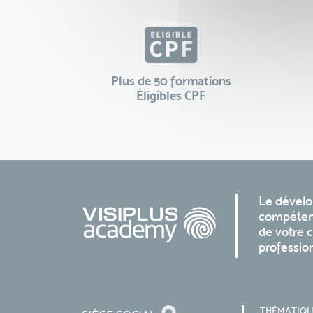
Plus de 50 formations
Éligibles CPF
Le dével
compéten
de votre c
professio
THÉMATIQU