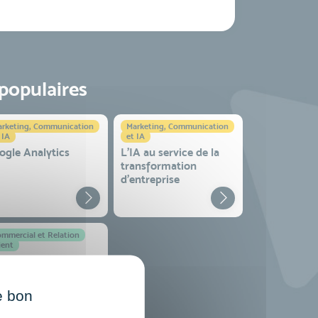
 populaires
rketing, Communication
Marketing, Communication
 IA
et IA
ogle Analytics
L'IA au service de la
transformation
d'entreprise
mmercial et Relation
ient
ndre en
vironnement
mplexe
e bon