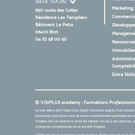
SIÈGE SOCIAL
Marketing,
950 route des Colles
Commercial
Résidence Les Templiers
Bâtiment Le Patio
Développe
06410 Biot
Managemen
04 83 58 00 50
Ressources
Immobilie
Administra
Comptabili
Extra Skills
© VISIPLUS academy : Formations Professionne
Ce site web a fait l'objet d'un dépôt horodaté auprès d'un huissier
poursuites judiciaires sans qu’aucun avertissement préalable ne soi
Visiplus SAS se réserve le droit de refuser l'accès à ses services,
champ de compétences de la société Visiplus.