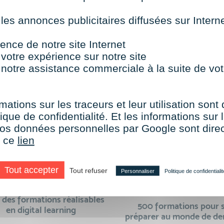
 les annonces publicitaires diffusées sur Inter
ence de notre site Internet
TOUTES NOS FORMATIONS COURTES
 votre expérience sur notre site
 notre assistance commerciale à la suite de vot
mations sur les traceurs et leur utilisation sont
ique de confidentialité. Et les informations sur l
aire le choix de VISIPLUS academy c’e
e vos données personnelles par Google sont dir
r ce
lien
Tout accepter
Tout refuser
Personnaliser
Politique de confidentialit
des formations réalisables
500 formations pour 
en digital learning
préparer au monde de d