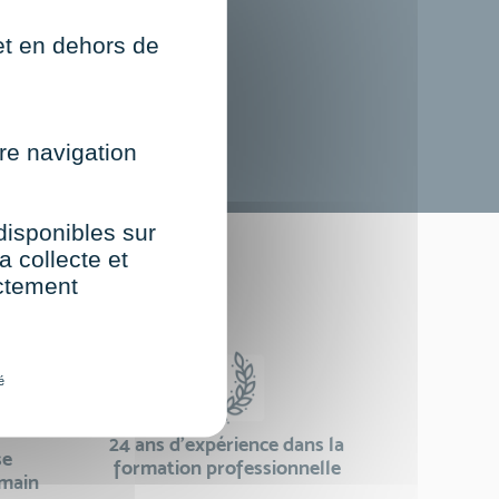
net en dehors de
re navigation
 disponibles sur
a collecte et
st
ectement
é
24 ans d'expérience dans la
se
formation professionnelle
emain