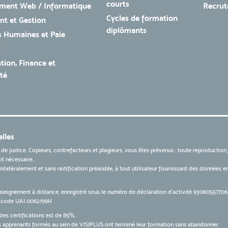
courts
ment Web / Informatique
Recru
Cycles de formation
t et Gestion
diplômants
 Humaines et Paie
r
tion, Finance et
té
lles
 de justice. Copieurs, contrefacteurs et plagieurs, vous êtes prévenus : toute reproduction
t nécessaire...
 unilatéralement et sans notification préalable, à tout utilisateur fournissant des données
nseignement à distance, enregistré sous le numéro de déclaration d’activité 9306055770
le code UAI 0062199H
des certifications est de 85%.
apprenants formés au sein de VISIPLUS ont terminé leur formation sans abandonner.