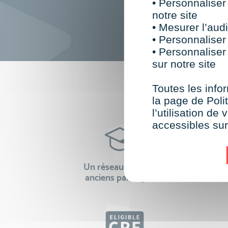
• Personnaliser
notre site
• Mesurer l’audi
• Personnaliser
• Personnaliser
sur notre site
F
Toutes les infor
la page de Polit
l’utilisation d
accessibles su
Un réseau de 22 000
100% 
anciens participants