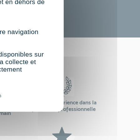
net en dehors de
re navigation
st
 disponibles sur
a collecte et
ectement
é
24 ans d'expérience dans la
se
formation professionnelle
emain