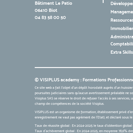
Bâtiment Le Patio
Développe
06410 Biot
Managemen
04 83 58 00 50
Ressources
Immobilie
Administra
Comptabili
Extra Skills
© VISIPLUS academy : Formations Professionne
Ce site web a fait l'objet d'un dépôt horodaté auprès d'un huissier
poursuites judiciaires sans qu’aucun avertissement préalable ne soi
Visiplus SAS se réserve le droit de refuser l'accès à ses services,
champ de compétences de la société Visiplus.
VISIPLUS est un organisme de formation, établissement privé d’e
enregistrement ne vaut pas agrément de l’Etat), et déclaré sous 
Taux de réussite global : En 2024-2025 le taux d'obtention global 
Taux d’achèvement global : En 2024-2025, en moyenne 78,6% des 