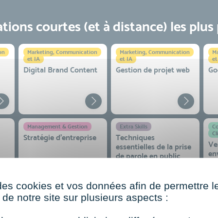
ions courtes (et à distance) les plus
on
Marketing, Communication
Marketing, Communication
Ma
et IA
et IA
et
Digital Brand Content
Gestion de projet web
Go
Management & Gestion
Extra Skills
Co
Cl
Stratégie d’entreprise
Techniques
Ve
essentielles de la prise
en
de parole en public
co
 et
des cookies et vos données afin de permettre l
de notre site sur plusieurs aspects :