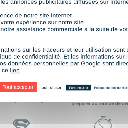
 les annonces publicitaires diffusées sur Inter
TOUTES NOS FORMATIONS COURTES
ence de notre site Internet
 votre expérience sur notre site
 notre assistance commerciale à la suite de vot
aire le choix de VISIPLUS academy c’e
mations sur les traceurs et leur utilisation sont
ique de confidentialité. Et les informations sur l
e vos données personnelles par Google sont dir
r ce
lien
Tout accepter
Tout refuser
Personnaliser
Politique de confidentialit
des formations réalisables
500 formations pour 
en digital learning
préparer au monde de d