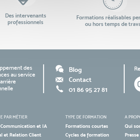
Des intervenants
Formations réalisables p
professionnels
ou hors temps de trava
oppement des
Re
Blog
ces au service
Contact
arrière
nnelle
01 86 95 27 81
E PAR MÉTIER
TYPE DE FORMATION
A PROP
 Communication et IA
Formations courtes
Qui so
 et Relation Client
Cycles de formation
Presse