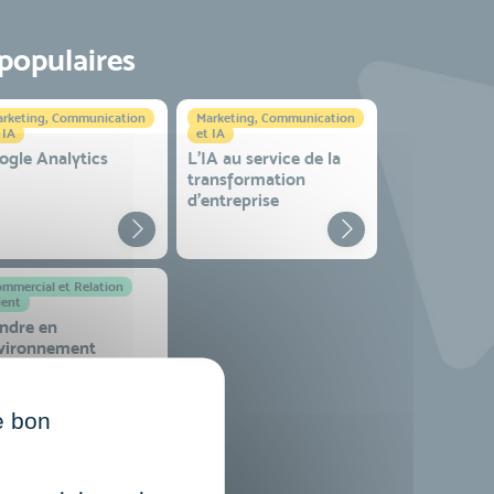
 populaires
rketing, Communication
Marketing, Communication
 IA
et IA
ogle Analytics
L'IA au service de la
transformation
d'entreprise
mmercial et Relation
ient
ndre en
vironnement
mplexe
e bon