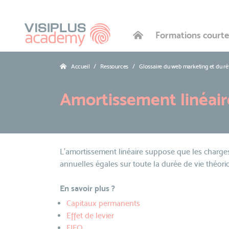
Formations courte
Accueil
Ressources
Glossaire du web marketing et du r
Amortissement linéair
L'amortissement linéaire suppose que les charges
annuelles égales sur toute la durée de vie théori
En savoir plus ?
Capitaux permanents
Effet de levier
FIFO