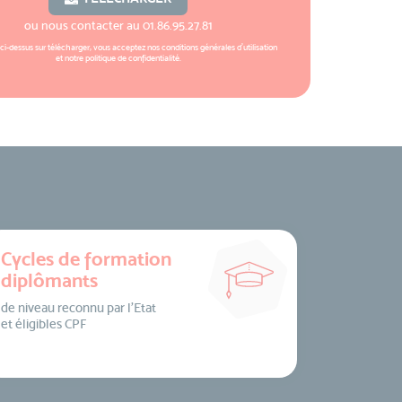
ou nous contacter au
01.86.95.27.81
 ci-dessus sur télécharger, vous acceptez nos
conditions générales d'utilisation
et notre
politique de confidentialité
.
Cycles de formation
diplômants
de niveau reconnu par l’Etat
et éligibles CPF