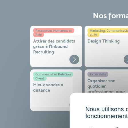
Nos format
Ressources Humaines et
Marketing, Communicati
Paie
et IA
Attirer des candidats
Design Thinking
grâce à l’Inbound
Recruiting
Commercial et Relation
Extra Skills
Client
Organiser son
Mieux vendre à
quotidien
distance
professionnel pour
gagner en efficacité
sérénité
Nous utilisons 
fonctionnement 