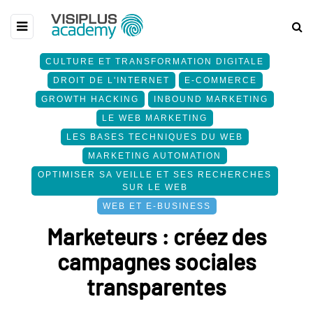
CULTURE ET TRANSFORMATION DIGITALE
DROIT DE L'INTERNET
E-COMMERCE
GROWTH HACKING
INBOUND MARKETING
LE WEB MARKETING
LES BASES TECHNIQUES DU WEB
MARKETING AUTOMATION
OPTIMISER SA VEILLE ET SES RECHERCHES
SUR LE WEB
WEB ET E-BUSINESS
Marketeurs : créez des
campagnes sociales
transparentes