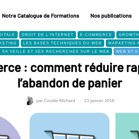
Notre Catalogue de Formations
Nos publications
GITALE
DROIT DE L'INTERNET
E-COMMERCE
GROWTH
KETING
LES BASES TECHNIQUES DU WEB
MARKETING 
R SA VEILLE ET SES RECHERCHES SUR LE WEB
WEB ET E
ce : comment réduire r
l’abandon de panier
par
Coralie Michard
23 janvier 2018