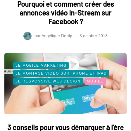
RÉSEAUX SOCIAUX
Pourquoi et comment créer des
RÉSEAUX SOCIAUX NIVEAU AVANCÉ
annonces vidéo In-Stream sur
SOCIAL MEDIA
Facebook ?
par
Angélique Dertip
3 octobre 2018
LE MOBILE MARKETING
LE MONTAGE VIDÉO SUR IPHONE ET IPAD
LE RESPONSIVE WEB DESIGN
MOBILE
3 conseils pour vous démarquer à l'ère