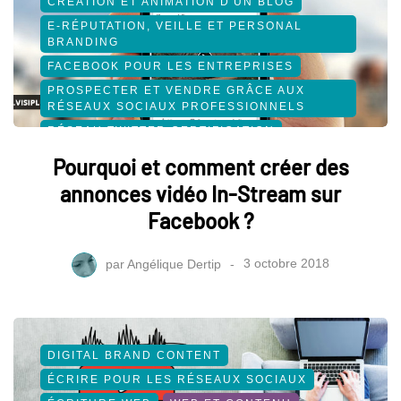
CRÉATION ET ANIMATION D'UN BLOG
E-RÉPUTATION, VEILLE ET PERSONAL
BRANDING
FACEBOOK POUR LES ENTREPRISES
PROSPECTER ET VENDRE GRÂCE AUX
RÉSEAUX SOCIAUX PROFESSIONNELS
RÉSEAU TWITTER CERTIFICATION
RÉSEAUX SOCIAUX
Pourquoi et comment créer des
RÉSEAUX SOCIAUX NIVEAU AVANCÉ
annonces vidéo In-Stream sur
SOCIAL MEDIA
Facebook ?
par
Angélique Dertip
3 octobre 2018
DIGITAL BRAND CONTENT
ÉCRIRE POUR LES RÉSEAUX SOCIAUX