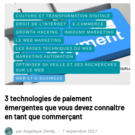
CULTURE ET TRANSFORMATION DIGITALE
DROIT DE L'INTERNET
E-COMMERCE
GROWTH HACKING
INBOUND MARKETING
LE WEB MARKETING
LES BASES TECHNIQUES DU WEB
MARKETING AUTOMATION
OPTIMISER SA VEILLE ET SES RECHERCHES
SUR LE WEB
WEB ET E-BUSINESS
3 technologies de paiement
émergentes que vous devez connaitre
en tant que commerçant
par
Angélique Dertip
7 septembre 2017