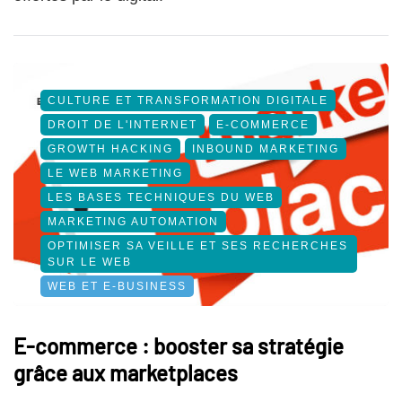
CULTURE ET TRANSFORMATION DIGITALE
DROIT DE L'INTERNET
E-COMMERCE
GROWTH HACKING
INBOUND MARKETING
LE WEB MARKETING
LES BASES TECHNIQUES DU WEB
MARKETING AUTOMATION
OPTIMISER SA VEILLE ET SES RECHERCHES
SUR LE WEB
WEB ET E-BUSINESS
E-commerce : booster sa stratégie
grâce aux marketplaces