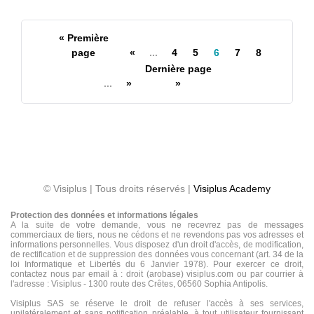
« Première
page
«
...
4
5
6
7
8
Dernière page
...
»
»
© Visiplus | Tous droits réservés |
Visiplus Academy
Protection des données et informations légales
A la suite de votre demande, vous ne recevrez pas de messages
commerciaux de tiers, nous ne cédons et ne revendons pas vos adresses et
informations personnelles. Vous disposez d'un droit d'accès, de modification,
de rectification et de suppression des données vous concernant (art. 34 de la
loi Informatique et Libertés du 6 Janvier 1978). Pour exercer ce droit,
contactez nous par email à : droit (arobase) visiplus.com ou par courrier à
l'adresse : Visiplus - 1300 route des Crêtes, 06560 Sophia Antipolis.
Visiplus SAS se réserve le droit de refuser l'accès à ses services,
unilatéralement et sans notification préalable, à tout utilisateur fournissant