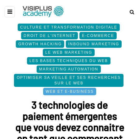
CULTURE ET TRANSFORMATION DIGITALE
DROIT DE L'INTERNET
E-COMMERCE
GROWTH HACKING
INBOUND MARKETING
LE WEB MARKETING
LES BASES TECHNIQUES DU WEB
MARKETING AUTOMATION
OPTIMISER SA VEILLE ET SES RECHERCHES
SUR LE WEB
WEB ET E-BUSINESS
3 technologies de
paiement émergentes
que vous devez connaitre
en tant que commerçant