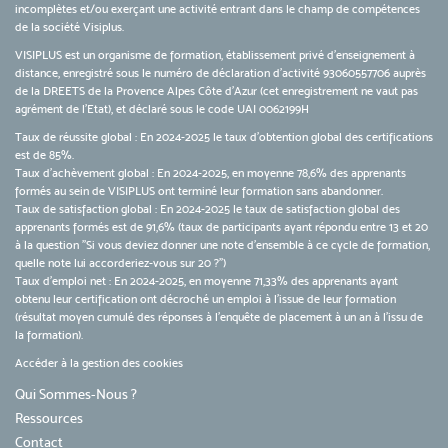
incomplètes et/ou exerçant une activité entrant dans le champ de compétences
de la société Visiplus.
VISIPLUS est un organisme de formation, établissement privé d’enseignement à
distance, enregistré sous le numéro de déclaration d’activité 93060557706 auprès
de la DREETS de la Provence Alpes Côte d’Azur (cet enregistrement ne vaut pas
agrément de l’Etat), et déclaré sous le code UAI 0062199H
Taux de réussite global : En 2024-2025 le taux d'obtention global des certifications
est de 85%.
Taux d’achèvement global : En 2024-2025, en moyenne 78,6% des apprenants
formés au sein de VISIPLUS ont terminé leur formation sans abandonner.
Taux de satisfaction global : En 2024-2025 le taux de satisfaction global des
apprenants formés est de 91,6% (taux de participants ayant répondu entre 13 et 20
à la question "Si vous deviez donner une note d’ensemble à ce cycle de formation,
quelle note lui accorderiez-vous sur 20 ?")
Taux d’emploi net : En 2024-2025, en moyenne 71,33% des apprenants ayant
obtenu leur certification ont décroché un emploi à l'issue de leur formation
(résultat moyen cumulé des réponses à l'enquête de placement à un an à l'issu de
la formation).
Accéder à la gestion des cookies
Qui Sommes-Nous ?
Ressources
Contact