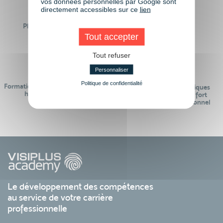
vos données personnelles par Google sont
directement accessibles sur ce
lien
Plus de 50 formations
Des intervenants
Éligibles CPF
professionnels
Tout accepter
Tout refuser
Personnaliser
Politique de confidentialité
Formations réalisables pendant ou
Des contenus pédagogiques
hors temps de travail
« de pointe » et en lien fort
avec le monde professionnel
Le développement des compétences
au service de votre carrière
professionnelle