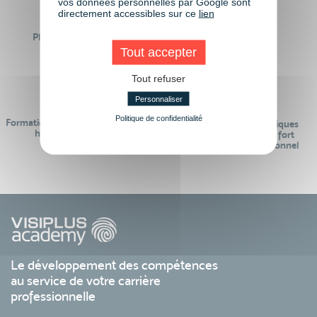
vos données personnelles par Google sont
directement accessibles sur ce
lien
Plus de 50 formations
Des intervenants
Éligibles CPF
professionnels
Tout accepter
Tout refuser
Personnaliser
Politique de confidentialité
Formations réalisables pendant ou
Des contenus pédagogiques
hors temps de travail
« de pointe » et en lien fort
avec le monde professionnel
Le développement des compétences
au service de votre carrière
professionnelle