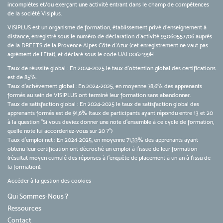
incomplètes et/ou exerçant une activité entrant dans le champ de compétences
de la société Visiplus.
VISIPLUS est un organisme de formation, établissement privé d’enseignement à
distance, enregistré sous le numéro de déclaration d’activité 93060557706 auprès
de la DREETS de la Provence Alpes Côte d’Azur (cet enregistrement ne vaut pas
agrément de l’Etat), et déclaré sous le code UAI 0062199H
Taux de réussite global : En 2024-2025 le taux d'obtention global des certifications
est de 85%.
Taux d’achèvement global : En 2024-2025, en moyenne 78,6% des apprenants
formés au sein de VISIPLUS ont terminé leur formation sans abandonner.
Taux de satisfaction global : En 2024-2025 le taux de satisfaction global des
apprenants formés est de 91,6% (taux de participants ayant répondu entre 13 et 20
à la question "Si vous deviez donner une note d’ensemble à ce cycle de formation,
quelle note lui accorderiez-vous sur 20 ?")
Taux d’emploi net : En 2024-2025, en moyenne 71,33% des apprenants ayant
obtenu leur certification ont décroché un emploi à l'issue de leur formation
(résultat moyen cumulé des réponses à l'enquête de placement à un an à l'issu de
la formation).
Accéder à la gestion des cookies
Qui Sommes-Nous ?
Ressources
Contact