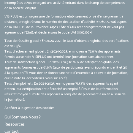
incomplètes et/ou exerçant une activité entrant dans le champ de compétences
de la société Visiplus.
VISIPLUS est un organisme de formation, établissement privé d’enseignement à
distance, enregistré sous le numéro de déclaration d’activité 93060557706 auprès
de la DREETS de la Provence Alpes Côte d’Azur (cet enregistrement ne vaut pas
agrément de l’Etat), et déclaré sous le code UAI 0062199H
Taux de réussite global : En 2024-2025 le taux d'obtention global des certifications
est de 85%.
Taux d’achèvement global : En 2024-2025, en moyenne 78,6% des apprenants
formés au sein de VISIPLUS ont terminé leur formation sans abandonner.
Taux de satisfaction global : En 2024-2025 le taux de satisfaction global des
apprenants formés est de 91,6% (taux de participants ayant répondu entre 13 et 20
à la question "Si vous deviez donner une note d’ensemble à ce cycle de formation,
quelle note lui accorderiez-vous sur 20 ?")
Taux d’emploi net : En 2024-2025, en moyenne 71,33% des apprenants ayant
obtenu leur certification ont décroché un emploi à l'issue de leur formation
(résultat moyen cumulé des réponses à l'enquête de placement à un an à l'issu de
la formation).
Accéder à la gestion des cookies
Qui Sommes-Nous ?
Ressources
Contact