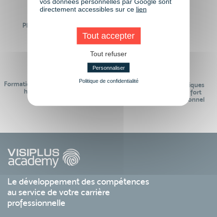
vos données personnelles par Google sont
directement accessibles sur ce
lien
Plus de 50 formations
Des intervenants
Éligibles CPF
professionnels
Tout accepter
Tout refuser
Personnaliser
Politique de confidentialité
Formations réalisables pendant ou
Des contenus pédagogiques
hors temps de travail
« de pointe » et en lien fort
avec le monde professionnel
Le développement des compétences
au service de votre carrière
professionnelle