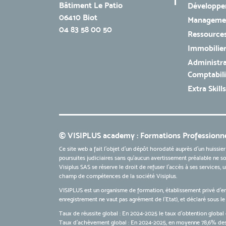
Bâtiment Le Patio
Développe
06410 Biot
Managemen
04 83 58 00 50
Ressources
Immobilie
Administra
Comptabili
Extra Skills
© VISIPLUS academy : Formations Professionne
Ce site web a fait l'objet d'un dépôt horodaté auprès d'un huissier
poursuites judiciaires sans qu’aucun avertissement préalable ne soi
Visiplus SAS se réserve le droit de refuser l'accès à ses services,
champ de compétences de la société Visiplus.
VISIPLUS est un organisme de formation, établissement privé d’e
enregistrement ne vaut pas agrément de l’Etat), et déclaré sous 
Taux de réussite global : En 2024-2025 le taux d'obtention global 
Taux d’achèvement global : En 2024-2025, en moyenne 78,6% des 