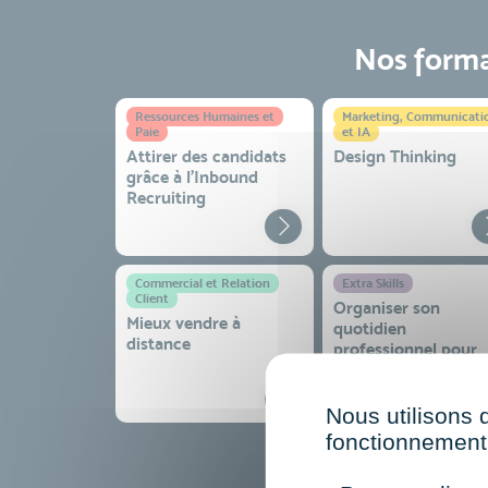
Nos format
Ressources Humaines et
Marketing, Communicati
Paie
et IA
Attirer des candidats
Design Thinking
grâce à l’Inbound
Recruiting
Commercial et Relation
Extra Skills
Client
Organiser son
Mieux vendre à
quotidien
distance
professionnel pour
gagner en efficacité
sérénité
Nous utilisons 
fonctionnement 