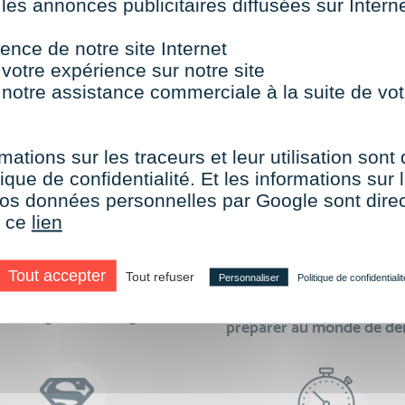
 les annonces publicitaires diffusées sur Inter
TOUTES NOS FORMATIONS COURTES
ence de notre site Internet
 votre expérience sur notre site
 notre assistance commerciale à la suite de vot
aire le choix de VISIPLUS academy c’e
mations sur les traceurs et leur utilisation sont
ique de confidentialité. Et les informations sur l
e vos données personnelles par Google sont dir
r ce
lien
Tout accepter
Tout refuser
Personnaliser
Politique de confidentialit
des formations réalisables
500 formations pour 
en digital learning
préparer au monde de d