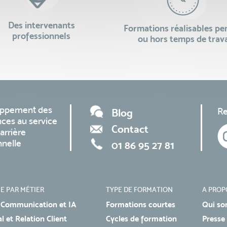
Des intervenants
Formations réalisables p
professionnels
ou hors temps de trava
oppement des
Re
Blog
ces au service
Contact
arrière
nnelle
01 86 95 27 81
E PAR MÉTIER
TYPE DE FORMATION
A PROP
 Communication et IA
Formations courtes
Qui so
 et Relation Client
Cycles de formation
Presse