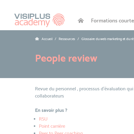
Formations courte
Accueil
Ressources
Glossaire du web marketing et du r
People review
Revue du personnel , processus d'évaluation qui 
collaborateurs
En savoir plus ?
RSU
Point carrière
Peer to Peer coaching