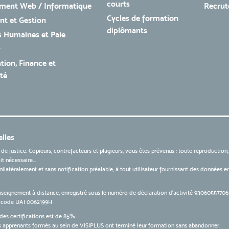
courts
ment Web / Informatique
Recru
Cycles de formation
t et Gestion
diplômants
 Humaines et Paie
r
tion, Finance et
té
lles
 de justice. Copieurs, contrefacteurs et plagieurs, vous êtes prévenus : toute reproduction
t nécessaire...
 unilatéralement et sans notification préalable, à tout utilisateur fournissant des données
nseignement à distance, enregistré sous le numéro de déclaration d’activité 9306055770
le code UAI 0062199H
des certifications est de 85%.
apprenants formés au sein de VISIPLUS ont terminé leur formation sans abandonner.