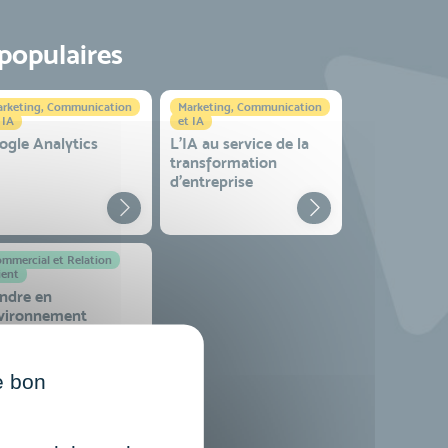
 populaires
rketing, Communication
Marketing, Communication
 IA
et IA
ogle Analytics
L'IA au service de la
transformation
d'entreprise
mmercial et Relation
ient
ndre en
vironnement
mplexe
e bon