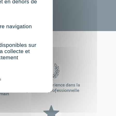
net en dehors de
re navigation
st
 disponibles sur
a collecte et
ectement
é
24 ans d'expérience dans la
se
formation professionnelle
emain