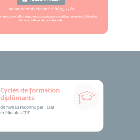
ou nous contacter au
01.86.95.27.81
 ci-dessus sur télécharger, vous acceptez nos
conditions générales d'utilisation
et notre
politique de confidentialité
.
Cycles de formation
diplômants
de niveau reconnu par l’Etat
et éligibles CPF