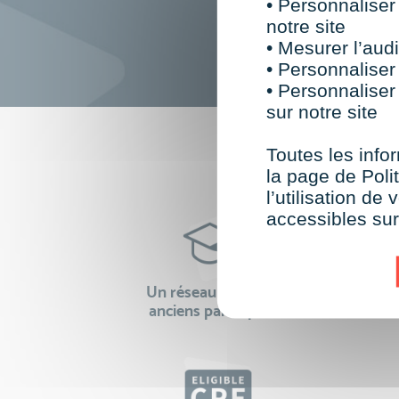
• Personnaliser
notre site
• Mesurer l’audi
• Personnaliser
• Personnaliser
sur notre site
F
Toutes les infor
la page de Polit
l’utilisation d
accessibles su
Un réseau de 22 000
100% 
anciens participants