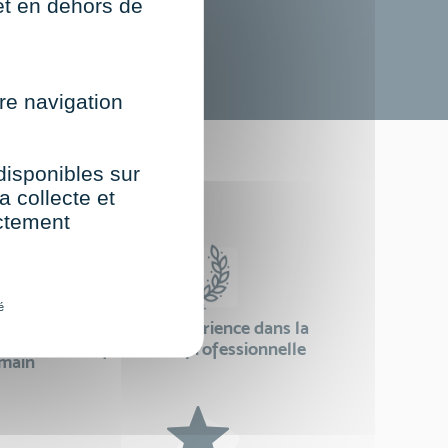
net en dehors de
re navigation
st
 disponibles sur
a collecte et
ectement
é
24 ans d'expérience dans la
se
formation professionnelle
emain