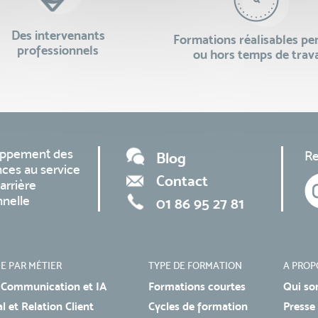
Des intervenants
Formations réalisables p
professionnels
ou hors temps de trava
oppement des
Re
Blog
ces au service
Contact
arrière
nnelle
01 86 95 27 81
E PAR MÉTIER
TYPE DE FORMATION
A PROP
 Communication et IA
Formations courtes
Qui so
 et Relation Client
Cycles de formation
Presse