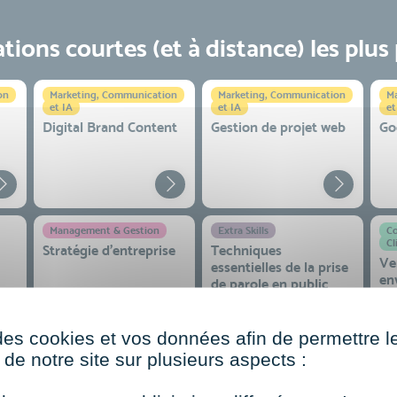
ions courtes (et à distance) les plus
on
Marketing, Communication
Marketing, Communication
Ma
et IA
et IA
et
Digital Brand Content
Gestion de projet web
Go
Management & Gestion
Extra Skills
Co
Cl
Stratégie d’entreprise
Techniques
Ve
essentielles de la prise
en
de parole en public
co
 et
des cookies et vos données afin de permettre l
de notre site sur plusieurs aspects :