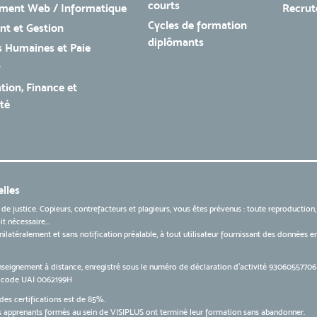
courts
ment Web / Informatique
Recru
Cycles de formation
t et Gestion
diplômants
 Humaines et Paie
r
tion, Finance et
té
lles
 de justice. Copieurs, contrefacteurs et plagieurs, vous êtes prévenus : toute reproduction
t nécessaire...
 unilatéralement et sans notification préalable, à tout utilisateur fournissant des données
nseignement à distance, enregistré sous le numéro de déclaration d’activité 9306055770
le code UAI 0062199H
des certifications est de 85%.
apprenants formés au sein de VISIPLUS ont terminé leur formation sans abandonner.