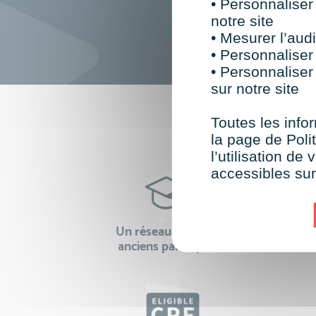
• Personnaliser
notre site
• Mesurer l’audi
• Personnaliser
• Personnaliser
sur notre site
F
Toutes les infor
la page de Polit
l’utilisation d
accessibles su
Un réseau de 22 000
100% 
anciens participants