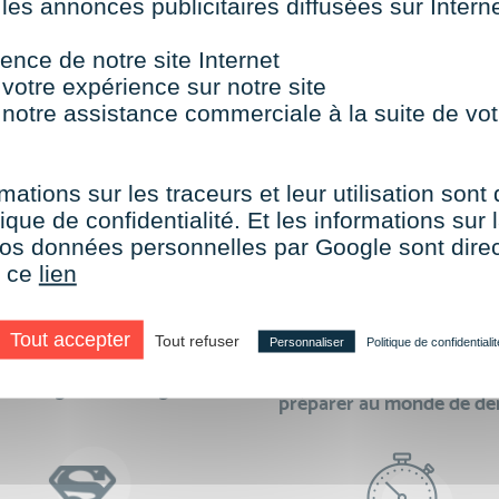
 les annonces publicitaires diffusées sur Inter
TOUTES NOS FORMATIONS COURTES
ence de notre site Internet
 votre expérience sur notre site
 notre assistance commerciale à la suite de vot
aire le choix de VISIPLUS academy c’e
mations sur les traceurs et leur utilisation sont
ique de confidentialité. Et les informations sur l
e vos données personnelles par Google sont dir
r ce
lien
Tout accepter
Tout refuser
Personnaliser
Politique de confidentialit
des formations réalisables
500 formations pour 
en digital learning
préparer au monde de d