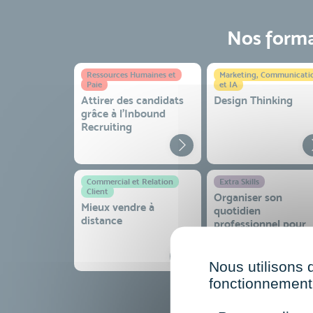
Nos format
Ressources Humaines et
Marketing, Communicati
Paie
et IA
Attirer des candidats
Design Thinking
grâce à l’Inbound
Recruiting
Commercial et Relation
Extra Skills
Client
Organiser son
Mieux vendre à
quotidien
distance
professionnel pour
gagner en efficacité
sérénité
Nous utilisons 
fonctionnement 