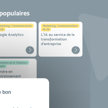
 populaires
rketing, Communication
Marketing, Communication
 IA
et IA
ogle Analytics
L'IA au service de la
transformation
d'entreprise
mmercial et Relation
ient
ndre en
vironnement
mplexe
e bon