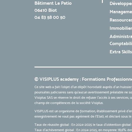
Bâtiment Le Patio
Développe
06410 Biot
Managemen
04 83 58 00 50
Ressources
Immobilie
Administra
Comptabili
Extra Skills
© VISIPLUS academy : Formations Professionne
Ce site web a fait l'objet d'un dépôt horodaté auprès d'un huissier
poursuites judiciaires sans qu’aucun avertissement préalable ne soi
Visiplus SAS se réserve le droit de refuser l'accès à ses services,
champ de compétences de la société Visiplus.
VISIPLUS est un organisme de formation, établissement privé d’e
enregistrement ne vaut pas agrément de l’Etat), et déclaré sous 
Taux de réussite global : En 2024-2025 le taux d'obtention global 
Taux d’achèvement global : En 2024-2025, en moyenne 78,6% des 