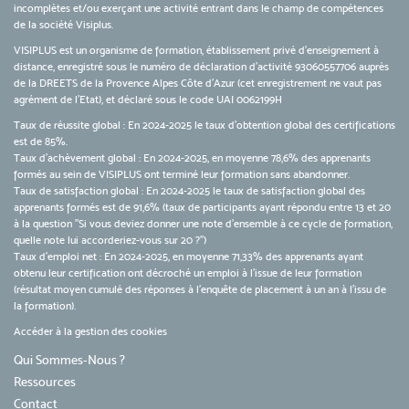
incomplètes et/ou exerçant une activité entrant dans le champ de compétences
de la société Visiplus.
VISIPLUS est un organisme de formation, établissement privé d’enseignement à
distance, enregistré sous le numéro de déclaration d’activité 93060557706 auprès
de la DREETS de la Provence Alpes Côte d’Azur (cet enregistrement ne vaut pas
agrément de l’Etat), et déclaré sous le code UAI 0062199H
Taux de réussite global : En 2024-2025 le taux d'obtention global des certifications
est de 85%.
Taux d’achèvement global : En 2024-2025, en moyenne 78,6% des apprenants
formés au sein de VISIPLUS ont terminé leur formation sans abandonner.
Taux de satisfaction global : En 2024-2025 le taux de satisfaction global des
apprenants formés est de 91,6% (taux de participants ayant répondu entre 13 et 20
à la question "Si vous deviez donner une note d’ensemble à ce cycle de formation,
quelle note lui accorderiez-vous sur 20 ?")
Taux d’emploi net : En 2024-2025, en moyenne 71,33% des apprenants ayant
obtenu leur certification ont décroché un emploi à l'issue de leur formation
(résultat moyen cumulé des réponses à l'enquête de placement à un an à l'issu de
la formation).
Accéder à la gestion des cookies
Qui Sommes-Nous ?
Ressources
Contact