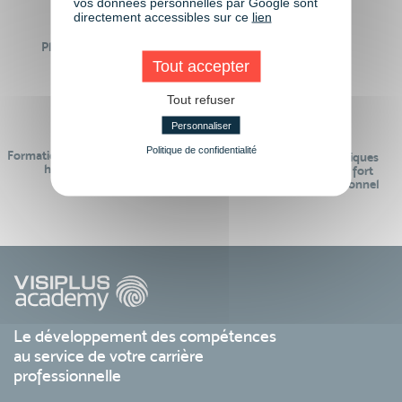
vos données personnelles par Google sont
directement accessibles sur ce
lien
Plus de 50 formations
Des intervenants
Éligibles CPF
professionnels
Tout accepter
Tout refuser
Personnaliser
Politique de confidentialité
Formations réalisables pendant ou
Des contenus pédagogiques
hors temps de travail
« de pointe » et en lien fort
avec le monde professionnel
Le développement des compétences
au service de votre carrière
professionnelle