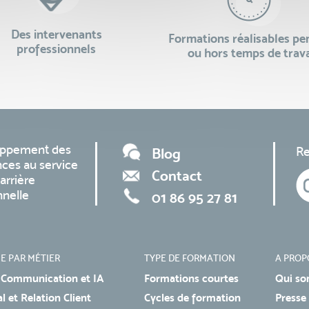
Des intervenants
Formations réalisables p
professionnels
ou hors temps de trava
oppement des
Re
Blog
ces au service
Contact
arrière
nnelle
01 86 95 27 81
E PAR MÉTIER
TYPE DE FORMATION
A PROP
 Communication et IA
Formations courtes
Qui so
 et Relation Client
Cycles de formation
Presse