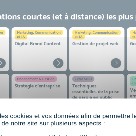
ions courtes (et à distance) les plus
on
Marketing, Communication
Marketing, Communication
Ma
et IA
et IA
et
Digital Brand Content
Gestion de projet web
Go
Management & Gestion
Extra Skills
Co
Cl
Stratégie d’entreprise
Techniques
Ve
essentielles de la prise
en
de parole en public
co
 et
des cookies et vos données afin de permettre l
de notre site sur plusieurs aspects :