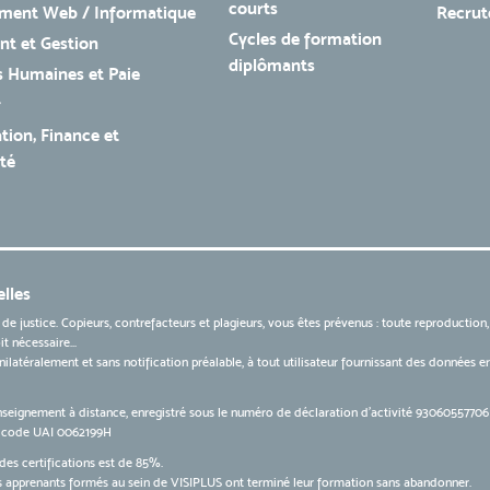
courts
ment Web / Informatique
Recru
Cycles de formation
t et Gestion
diplômants
 Humaines et Paie
r
tion, Finance et
té
lles
 de justice. Copieurs, contrefacteurs et plagieurs, vous êtes prévenus : toute reproduction
t nécessaire...
 unilatéralement et sans notification préalable, à tout utilisateur fournissant des données
nseignement à distance, enregistré sous le numéro de déclaration d’activité 9306055770
le code UAI 0062199H
des certifications est de 85%.
apprenants formés au sein de VISIPLUS ont terminé leur formation sans abandonner.