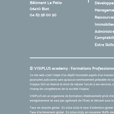
Bâtiment Le Patio
Développe
06410 Biot
Managemen
04 83 58 00 50
Ressources
Immobilie
Administra
Comptabili
Extra Skills
© VISIPLUS academy : Formations Professionne
Ce site web a fait l'objet d'un dépôt horodaté auprès d'un huissier
poursuites judiciaires sans qu’aucun avertissement préalable ne soi
Visiplus SAS se réserve le droit de refuser l'accès à ses services,
champ de compétences de la société Visiplus.
VISIPLUS est un organisme de formation, établissement privé d’e
enregistrement ne vaut pas agrément de l’Etat), et déclaré sous 
Taux de réussite global : En 2024-2025 le taux d'obtention global 
Taux d’achèvement global : En 2024-2025, en moyenne 78,6% des 