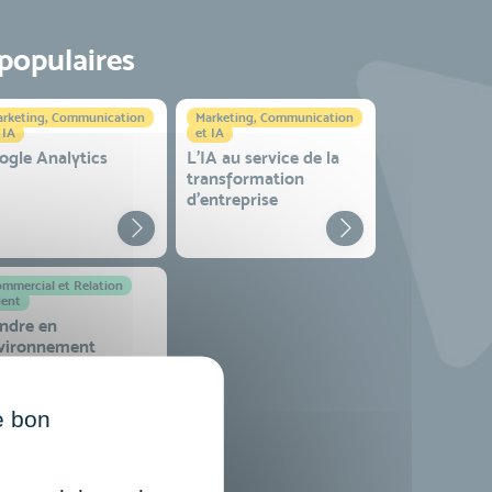
 populaires
rketing, Communication
Marketing, Communication
 IA
et IA
ogle Analytics
L'IA au service de la
transformation
d'entreprise
mmercial et Relation
ient
ndre en
vironnement
mplexe
e bon