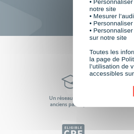
• Personnaliser
notre site
• Mesurer l’audi
• Personnaliser
• Personnaliser
sur notre site
F
Toutes les infor
la page de Polit
l’utilisation d
accessibles su
Un réseau de 22 000
100% 
anciens participants