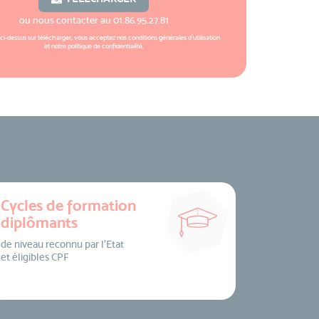
ou nous contacter au
01.86.95.27.81
 ci-dessus sur télécharger, vous acceptez nos
conditions générales d'utilisation
et notre
politique de confidentialité
.
Cycles de formation
diplômants
de niveau reconnu par l’Etat
et éligibles CPF