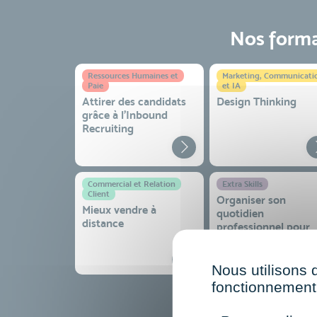
Nos format
Ressources Humaines et
Marketing, Communicati
Paie
et IA
Attirer des candidats
Design Thinking
grâce à l’Inbound
Recruiting
Commercial et Relation
Extra Skills
Client
Organiser son
Mieux vendre à
quotidien
distance
professionnel pour
gagner en efficacité
sérénité
Nous utilisons 
fonctionnement 