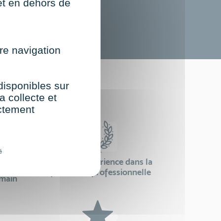
net en dehors de
re navigation
st
 disponibles sur
a collecte et
ectement
é
24 ans d'expérience dans la
se
formation professionnelle
emain