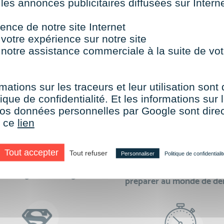
 les annonces publicitaires diffusées sur Inter
TOUTES NOS FORMATIONS COURTES
ence de notre site Internet
 votre expérience sur notre site
 notre assistance commerciale à la suite de vot
aire le choix de VISIPLUS academy c’e
mations sur les traceurs et leur utilisation sont
ique de confidentialité. Et les informations sur l
e vos données personnelles par Google sont dir
r ce
lien
Tout accepter
Tout refuser
Personnaliser
Politique de confidentialit
des formations réalisables
500 formations pour 
en digital learning
préparer au monde de d