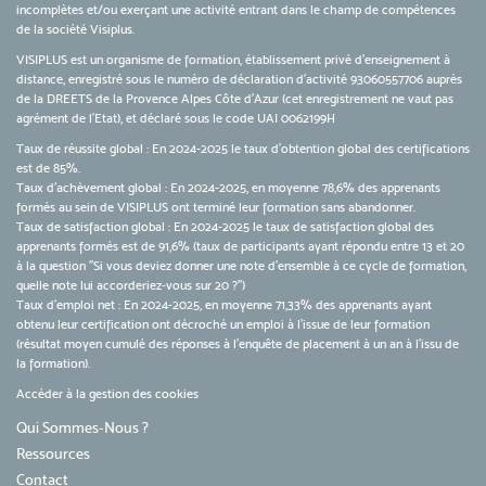
incomplètes et/ou exerçant une activité entrant dans le champ de compétences
de la société Visiplus.
VISIPLUS est un organisme de formation, établissement privé d’enseignement à
distance, enregistré sous le numéro de déclaration d’activité 93060557706 auprès
de la DREETS de la Provence Alpes Côte d’Azur (cet enregistrement ne vaut pas
agrément de l’Etat), et déclaré sous le code UAI 0062199H
Taux de réussite global : En 2024-2025 le taux d'obtention global des certifications
est de 85%.
Taux d’achèvement global : En 2024-2025, en moyenne 78,6% des apprenants
formés au sein de VISIPLUS ont terminé leur formation sans abandonner.
Taux de satisfaction global : En 2024-2025 le taux de satisfaction global des
apprenants formés est de 91,6% (taux de participants ayant répondu entre 13 et 20
à la question "Si vous deviez donner une note d’ensemble à ce cycle de formation,
quelle note lui accorderiez-vous sur 20 ?")
Taux d’emploi net : En 2024-2025, en moyenne 71,33% des apprenants ayant
obtenu leur certification ont décroché un emploi à l'issue de leur formation
(résultat moyen cumulé des réponses à l'enquête de placement à un an à l'issu de
la formation).
Accéder à la gestion des cookies
Qui Sommes-Nous ?
Ressources
Contact