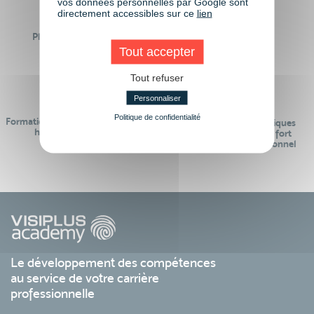
vos données personnelles par Google sont
directement accessibles sur ce
lien
Plus de 50 formations
Des intervenants
Éligibles CPF
professionnels
Tout accepter
Tout refuser
Personnaliser
Politique de confidentialité
Formations réalisables pendant ou
Des contenus pédagogiques
hors temps de travail
« de pointe » et en lien fort
avec le monde professionnel
Le développement des compétences
au service de votre carrière
professionnelle