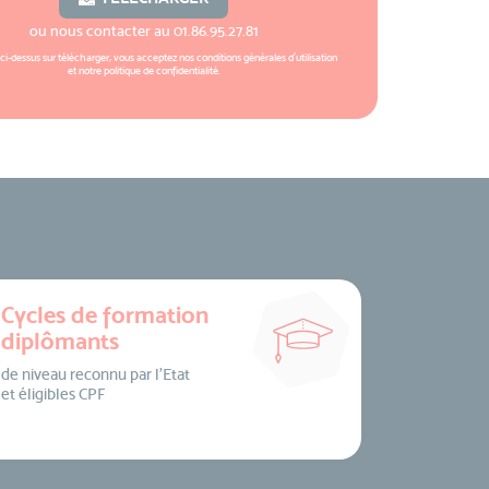
ou nous contacter au
01.86.95.27.81
 ci-dessus sur télécharger, vous acceptez nos
conditions générales d'utilisation
et notre
politique de confidentialité
.
Cycles de formation
diplômants
de niveau reconnu par l’Etat
et éligibles CPF