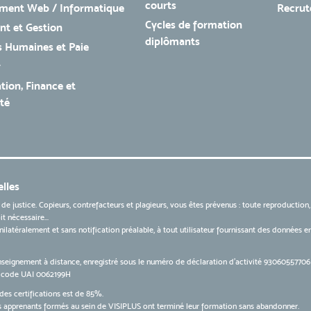
courts
ment Web / Informatique
Recru
Cycles de formation
t et Gestion
diplômants
 Humaines et Paie
r
tion, Finance et
té
lles
 de justice. Copieurs, contrefacteurs et plagieurs, vous êtes prévenus : toute reproduction
t nécessaire...
 unilatéralement et sans notification préalable, à tout utilisateur fournissant des données
nseignement à distance, enregistré sous le numéro de déclaration d’activité 9306055770
le code UAI 0062199H
des certifications est de 85%.
apprenants formés au sein de VISIPLUS ont terminé leur formation sans abandonner.