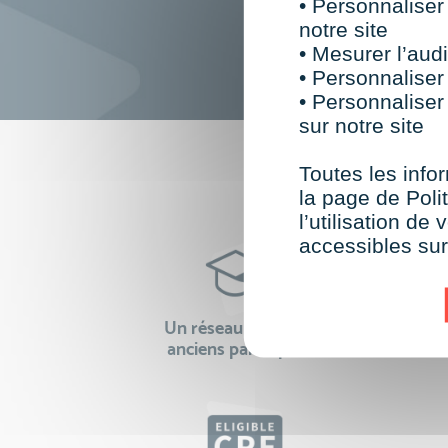
• Personnaliser
notre site
• Mesurer l’audi
• Personnaliser
• Personnaliser
sur notre site
F
Toutes les infor
la page de Polit
l’utilisation d
accessibles su
Un réseau de 22 000
100% 
anciens participants