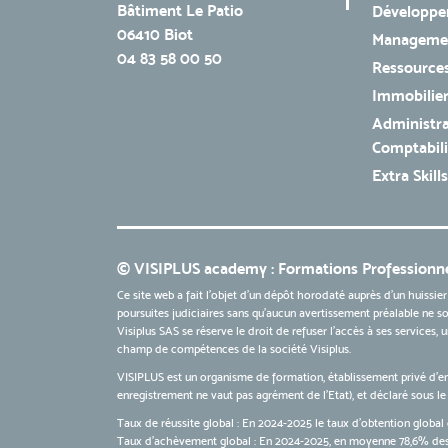
Bâtiment Le Patio
Développe
06410 Biot
Managemen
04 83 58 00 50
Ressources
Immobilie
Administra
Comptabili
Extra Skills
© VISIPLUS academy : Formations Professionne
Ce site web a fait l'objet d'un dépôt horodaté auprès d'un huissier
poursuites judiciaires sans qu’aucun avertissement préalable ne soi
Visiplus SAS se réserve le droit de refuser l'accès à ses services,
champ de compétences de la société Visiplus.
VISIPLUS est un organisme de formation, établissement privé d’e
enregistrement ne vaut pas agrément de l’Etat), et déclaré sous 
Taux de réussite global : En 2024-2025 le taux d'obtention global 
Taux d’achèvement global : En 2024-2025, en moyenne 78,6% des 