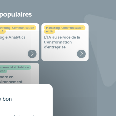
 populaires
rketing, Communication
Marketing, Communication
 IA
et IA
ogle Analytics
L'IA au service de la
transformation
d'entreprise
mmercial et Relation
ient
ndre en
vironnement
mplexe
e bon