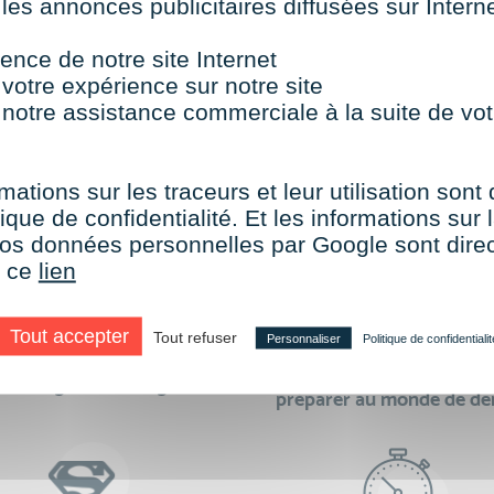
 les annonces publicitaires diffusées sur Inter
TOUTES NOS FORMATIONS COURTES
ence de notre site Internet
 votre expérience sur notre site
 notre assistance commerciale à la suite de vot
aire le choix de VISIPLUS academy c’e
mations sur les traceurs et leur utilisation sont
ique de confidentialité. Et les informations sur l
e vos données personnelles par Google sont dir
r ce
lien
Tout accepter
Tout refuser
Personnaliser
Politique de confidentialit
des formations réalisables
500 formations pour 
en digital learning
préparer au monde de d