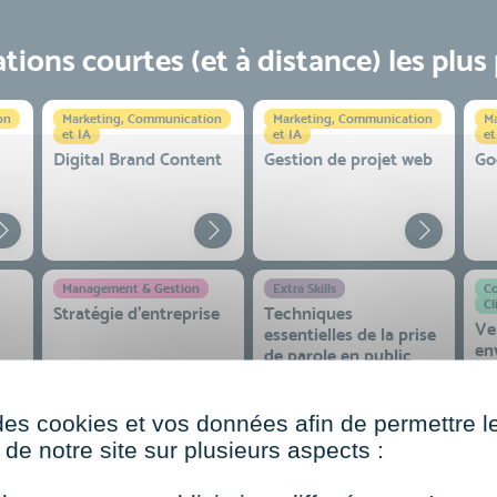
ions courtes (et à distance) les plus
on
Marketing, Communication
Marketing, Communication
Ma
et IA
et IA
et
Digital Brand Content
Gestion de projet web
Go
Management & Gestion
Extra Skills
Co
Cl
Stratégie d’entreprise
Techniques
Ve
essentielles de la prise
en
de parole en public
co
 et
des cookies et vos données afin de permettre l
de notre site sur plusieurs aspects :