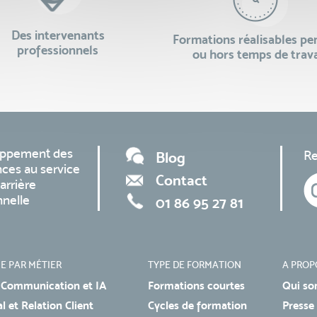
Des intervenants
Formations réalisables p
professionnels
ou hors temps de trava
oppement des
Re
Blog
ces au service
Contact
arrière
nnelle
01 86 95 27 81
E PAR MÉTIER
TYPE DE FORMATION
A PROP
 Communication et IA
Formations courtes
Qui so
 et Relation Client
Cycles de formation
Presse