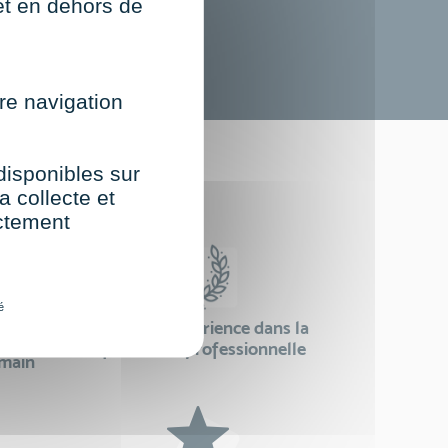
net en dehors de
re navigation
st
 disponibles sur
a collecte et
ectement
é
24 ans d'expérience dans la
se
formation professionnelle
emain