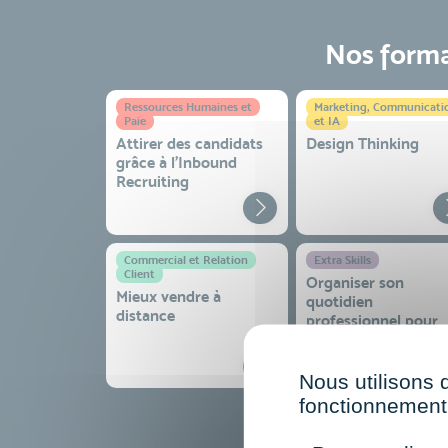
Nos format
Ressources Humaines et
Marketing, Communicati
Paie
et IA
Attirer des candidats
Design Thinking
grâce à l’Inbound
Recruiting
Commercial et Relation
Extra Skills
Client
Organiser son
Mieux vendre à
quotidien
distance
professionnel pour
gagner en efficacité
sérénité
Nous utilisons 
fonctionnement 