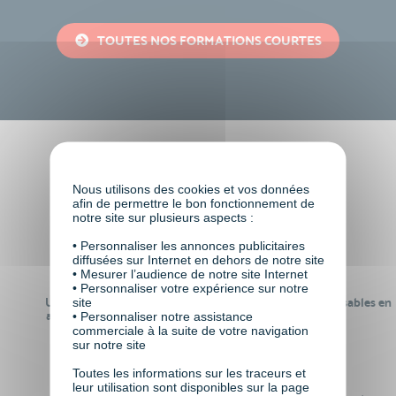
TOUTES NOS FORMATIONS COURTES
Faire le choix de VISIPLUS
Nous utilisons des cookies et vos données
academy c’est
afin de permettre le bon fonctionnement de
notre site sur plusieurs aspects :
• Personnaliser les annonces publicitaires
diffusées sur Internet en dehors de notre site
• Mesurer l’audience de notre site Internet
• Personnaliser votre expérience sur notre
site
Un réseau de 22 000
100% des formations réalisables en
anciens participants
digital learning
• Personnaliser notre assistance
commerciale à la suite de votre navigation
sur notre site
Toutes les informations sur les traceurs et
leur utilisation sont disponibles sur la page