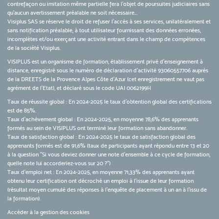
contrefaçon ou imitation même partielle fera l'objet de poursuites judiciaires sans
qu’aucun avertissement préalable ne soit nécessaire...
Visiplus SAS se réserve le droit de refuser l'accès à ses services, unilatéralement et
sans notification préalable, à tout utilisateur fournissant des données erronées,
incomplètes et/ou exerçant une activité entrant dans le champ de compétences
de la société Visiplus.
VISIPLUS est un organisme de formation, établissement privé d’enseignement à
distance, enregistré sous le numéro de déclaration d’activité 93060557706 auprès
de la DREETS de la Provence Alpes Côte d’Azur (cet enregistrement ne vaut pas
agrément de l’Etat), et déclaré sous le code UAI 0062199H
Taux de réussite global : En 2024-2025 le taux d'obtention global des certifications
est de 85%.
Taux d’achèvement global : En 2024-2025, en moyenne 78,6% des apprenants
formés au sein de VISIPLUS ont terminé leur formation sans abandonner.
Taux de satisfaction global : En 2024-2025 le taux de satisfaction global des
apprenants formés est de 91,6% (taux de participants ayant répondu entre 13 et 20
à la question "Si vous deviez donner une note d’ensemble à ce cycle de formation,
quelle note lui accorderiez-vous sur 20 ?")
Taux d’emploi net : En 2024-2025, en moyenne 71,33% des apprenants ayant
obtenu leur certification ont décroché un emploi à l'issue de leur formation
(résultat moyen cumulé des réponses à l'enquête de placement à un an à l'issu de
la formation).
Accéder à la gestion des cookies