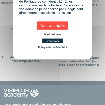
24 ans d'expérience dans la
de Politique de confidentialité. Et les
500 formations pour se préparer au
formation professionnelle
informations sur la collecte et l’utilisation de
monde de demain
vos données personnelles par Google sont
directement accessibles sur ce
lien
Tout accepter
Plus de 50 formations
Des intervenants
Éligibles CPF
professionnels
Tout refuser
Personnaliser
Politique de confidentialité
Formations réalisables pendant ou
Des contenus pédagogiques
hors temps de travail
« de pointe » et en lien fort
avec le monde professionnel
Le développement des compétences