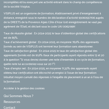
incomplètes et/ou exerçant une activité entrant dans le champ de compétences
de la société Visiplus.
VISIPLUS est un organisme de formation, établissement privé d’enseignement à
distance, enregistré sous le numéro de déclaration d’activité 93060557706 auprès
de la DREETS de la Provence Alpes Côte d’Azur (cet enregistrement ne vaut pas
agrément de l’Etat), et déclaré sous le code UAI 0062199H
Taux de réussite global : En 2024-2025 le taux d'obtention global des certifications
est de 85%.
Taux d’achèvement global : En 2024-2025, en moyenne 78,6% des apprenants
formés au sein de VISIPLUS ont terminé leur formation sans abandonner.
Taux de satisfaction global : En 2024-2025 le taux de satisfaction global des
apprenants formés est de 91,6% (taux de participants ayant répondu entre 13 et 20
à la question "Si vous deviez donner une note d’ensemble à ce cycle de formation,
quelle note lui accorderiez-vous sur 20 ?")
Taux d’emploi net : En 2024-2025, en moyenne 71,33% des apprenants ayant
obtenu leur certification ont décroché un emploi à l'issue de leur formation
(résultat moyen cumulé des réponses à l'enquête de placement à un an à l'issu de
la formation).
Accéder à la gestion des cookies
Qui Sommes-Nous ?
Ressources
Contact