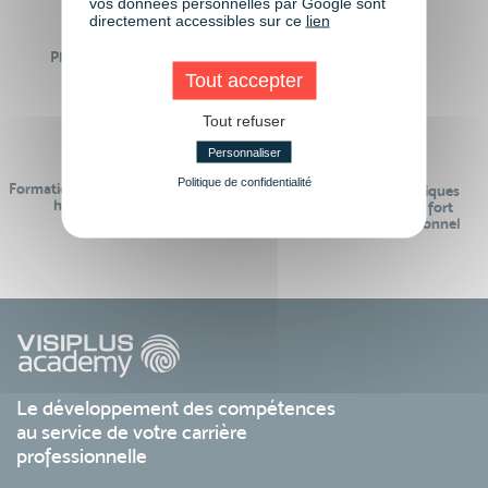
vos données personnelles par Google sont
directement accessibles sur ce
lien
Plus de 50 formations
Des intervenants
Éligibles CPF
professionnels
Tout accepter
Tout refuser
Personnaliser
Politique de confidentialité
Formations réalisables pendant ou
Des contenus pédagogiques
hors temps de travail
« de pointe » et en lien fort
avec le monde professionnel
Le développement des compétences
au service de votre carrière
professionnelle