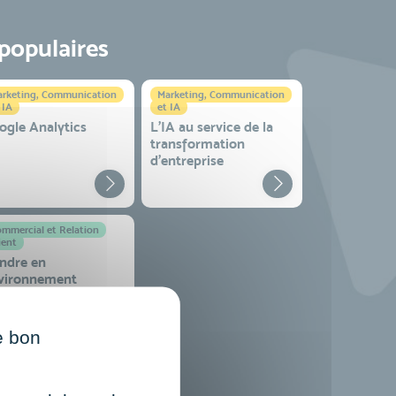
 populaires
rketing, Communication
Marketing, Communication
 IA
et IA
ogle Analytics
L'IA au service de la
transformation
d'entreprise
mmercial et Relation
ient
ndre en
vironnement
mplexe
e bon