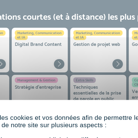
ions courtes (et à distance) les plus
on
Marketing, Communication
Marketing, Communication
Ma
et IA
et IA
et
Digital Brand Content
Gestion de projet web
Go
Management & Gestion
Extra Skills
Co
Cl
Stratégie d’entreprise
Techniques
Ve
essentielles de la prise
en
de parole en public
co
 et
des cookies et vos données afin de permettre l
de notre site sur plusieurs aspects :