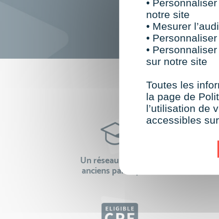
• Personnaliser
notre site
• Mesurer l’audi
• Personnaliser
• Personnaliser
sur notre site
F
Toutes les infor
la page de Polit
l’utilisation d
accessibles su
Un réseau de 22 000
100% 
anciens participants