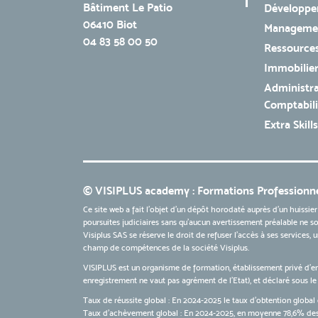
Bâtiment Le Patio
Développe
06410 Biot
Managemen
04 83 58 00 50
Ressources
Immobilie
Administra
Comptabili
Extra Skills
© VISIPLUS academy : Formations Professionne
Ce site web a fait l'objet d'un dépôt horodaté auprès d'un huissier
poursuites judiciaires sans qu’aucun avertissement préalable ne soi
Visiplus SAS se réserve le droit de refuser l'accès à ses services,
champ de compétences de la société Visiplus.
VISIPLUS est un organisme de formation, établissement privé d’e
enregistrement ne vaut pas agrément de l’Etat), et déclaré sous 
Taux de réussite global : En 2024-2025 le taux d'obtention global 
Taux d’achèvement global : En 2024-2025, en moyenne 78,6% des 