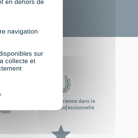
net en dehors de
re navigation
st
 disponibles sur
a collecte et
ectement
é
24 ans d'expérience dans la
se
formation professionnelle
emain