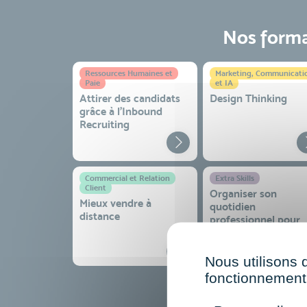
Nos format
Ressources Humaines et
Marketing, Communicati
Paie
et IA
Attirer des candidats
Design Thinking
grâce à l’Inbound
Recruiting
Commercial et Relation
Extra Skills
Client
Organiser son
Mieux vendre à
quotidien
distance
professionnel pour
gagner en efficacité
sérénité
Nous utilisons 
fonctionnement 