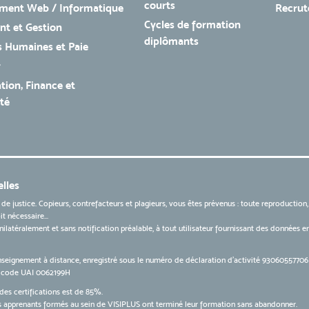
courts
ment Web / Informatique
Recru
Cycles de formation
t et Gestion
diplômants
 Humaines et Paie
r
tion, Finance et
té
lles
 de justice. Copieurs, contrefacteurs et plagieurs, vous êtes prévenus : toute reproduction
t nécessaire...
 unilatéralement et sans notification préalable, à tout utilisateur fournissant des données
nseignement à distance, enregistré sous le numéro de déclaration d’activité 9306055770
le code UAI 0062199H
des certifications est de 85%.
apprenants formés au sein de VISIPLUS ont terminé leur formation sans abandonner.