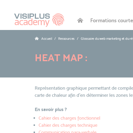
Formations courte
Accueil
Ressources
Glossaire du web marketing et du r
HEAT MAP :
Représentation graphique permettant de compile
carte de chaleur afin d'en déterminer les zones le
En savoir plus ?
Cahier des charges fonctionnel
Cahier des charges technique
Communication para-verbale