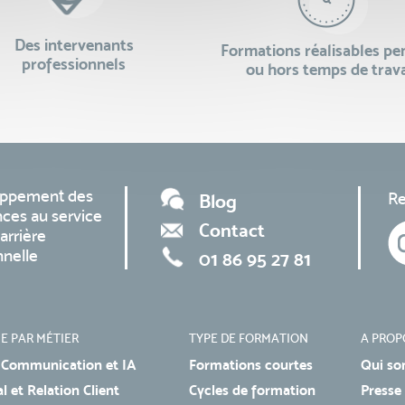
Des intervenants
Formations réalisables p
professionnels
ou hors temps de trava
oppement des
Re
Blog
ces au service
Contact
arrière
nnelle
01 86 95 27 81
E PAR MÉTIER
TYPE DE FORMATION
A PROP
 Communication et IA
Formations courtes
Qui so
 et Relation Client
Cycles de formation
Presse