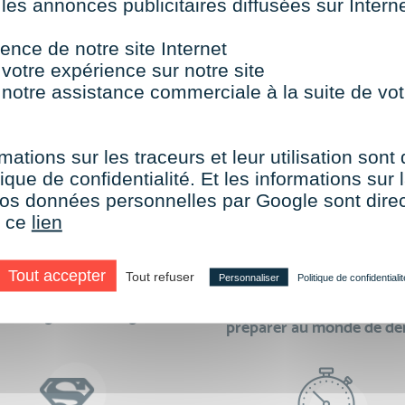
 les annonces publicitaires diffusées sur Inter
TOUTES NOS FORMATIONS COURTES
ence de notre site Internet
 votre expérience sur notre site
 notre assistance commerciale à la suite de vot
aire le choix de VISIPLUS academy c’e
mations sur les traceurs et leur utilisation sont
ique de confidentialité. Et les informations sur l
e vos données personnelles par Google sont dir
r ce
lien
Tout accepter
Tout refuser
Personnaliser
Politique de confidentialit
des formations réalisables
500 formations pour 
en digital learning
préparer au monde de d