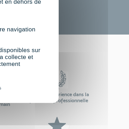
net en dehors de
re navigation
st
 disponibles sur
a collecte et
ectement
é
24 ans d'expérience dans la
se
formation professionnelle
emain