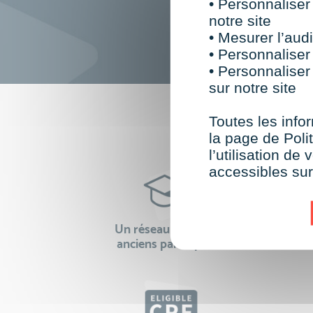
• Personnaliser
notre site
• Mesurer l’audi
• Personnaliser
• Personnaliser
sur notre site
F
Toutes les infor
la page de Polit
l’utilisation d
accessibles su
Un réseau de 22 000
100% 
anciens participants