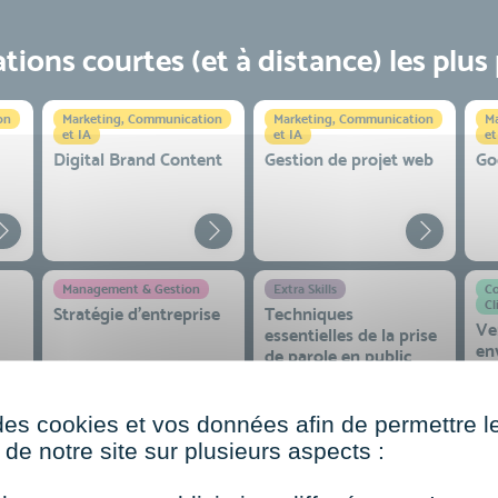
ions courtes (et à distance) les plus
on
Marketing, Communication
Marketing, Communication
Ma
et IA
et IA
et
Digital Brand Content
Gestion de projet web
Go
Management & Gestion
Extra Skills
Co
Cl
Stratégie d’entreprise
Techniques
Ve
essentielles de la prise
en
de parole en public
co
 et
des cookies et vos données afin de permettre l
de notre site sur plusieurs aspects :