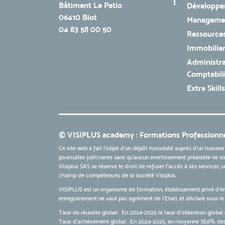
Bâtiment Le Patio
Développe
06410 Biot
Managemen
04 83 58 00 50
Ressources
Immobilie
Administra
Comptabili
Extra Skills
© VISIPLUS academy : Formations Professionne
Ce site web a fait l'objet d'un dépôt horodaté auprès d'un huissier
poursuites judiciaires sans qu’aucun avertissement préalable ne soi
Visiplus SAS se réserve le droit de refuser l'accès à ses services,
champ de compétences de la société Visiplus.
VISIPLUS est un organisme de formation, établissement privé d’e
enregistrement ne vaut pas agrément de l’Etat), et déclaré sous 
Taux de réussite global : En 2024-2025 le taux d'obtention global 
Taux d’achèvement global : En 2024-2025, en moyenne 78,6% des 