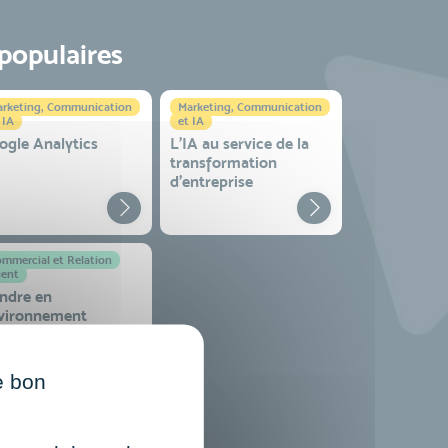
 populaires
rketing, Communication
Marketing, Communication
 IA
et IA
ogle Analytics
L'IA au service de la
transformation
d'entreprise
mmercial et Relation
ient
ndre en
vironnement
mplexe
e bon