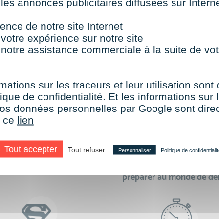
 les annonces publicitaires diffusées sur Inter
TOUTES NOS FORMATIONS COURTES
ence de notre site Internet
 votre expérience sur notre site
 notre assistance commerciale à la suite de vot
aire le choix de VISIPLUS academy c’e
mations sur les traceurs et leur utilisation sont
ique de confidentialité. Et les informations sur l
e vos données personnelles par Google sont dir
r ce
lien
Tout accepter
Tout refuser
Personnaliser
Politique de confidentialit
des formations réalisables
500 formations pour 
en digital learning
préparer au monde de d