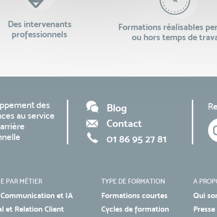
Des intervenants
Formations réalisables p
professionnels
ou hors temps de trava
oppement des
Re
Blog
ces au service
Contact
arrière
nnelle
01 86 95 27 81
E PAR MÉTIER
TYPE DE FORMATION
A PROP
 Communication et IA
Formations courtes
Qui so
 et Relation Client
Cycles de formation
Presse