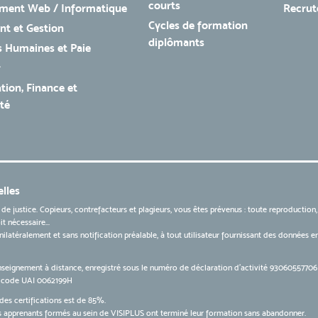
courts
ment Web / Informatique
Recru
Cycles de formation
t et Gestion
diplômants
 Humaines et Paie
r
tion, Finance et
té
lles
 de justice. Copieurs, contrefacteurs et plagieurs, vous êtes prévenus : toute reproduction
t nécessaire...
 unilatéralement et sans notification préalable, à tout utilisateur fournissant des données
nseignement à distance, enregistré sous le numéro de déclaration d’activité 9306055770
le code UAI 0062199H
des certifications est de 85%.
apprenants formés au sein de VISIPLUS ont terminé leur formation sans abandonner.