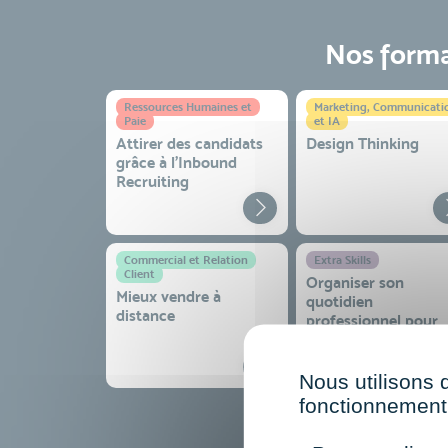
Nos format
Ressources Humaines et
Marketing, Communicati
Paie
et IA
Attirer des candidats
Design Thinking
grâce à l’Inbound
Recruiting
Commercial et Relation
Extra Skills
Client
Organiser son
Mieux vendre à
quotidien
distance
professionnel pour
gagner en efficacité
sérénité
Nous utilisons 
fonctionnement 