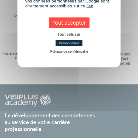
vos données personnelles par Google sont
directement accessibles sur ce
lien
Plus de 50 formations
Des intervenants
Éligibles CPF
professionnels
Tout accepter
Tout refuser
Personnaliser
Politique de confidentialité
Formations réalisables pendant ou
Des contenus pédagogiques
hors temps de travail
« de pointe » et en lien fort
avec le monde professionnel
Le développement des compétences
au service de votre carrière
professionnelle