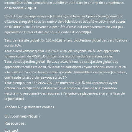
incomplètes et/ou exerçant une activité entrant dans le champ de compétences
de la société Visiplus.
VISIPLUS est un organisme de formation, établissement privé d’enseignement à
distance, enregistré sous le numéro de déclaration d’activité 93060557706 auprès
de la DREETS de la Provence Alpes Côte d’Azur (cet enregistrement ne vaut pas
agrément de l’Etat), et déclaré sous le code UAI 0062199H
Taux de réussite global : En 2024-2025 le taux d'obtention global des certifications
est de 85%.
Taux d’achèvement global : En 2024-2025, en moyenne 78,6% des apprenants
formés au sein de VISIPLUS ont terminé leur formation sans abandonner.
Taux de satisfaction global : En 2024-2025 le taux de satisfaction global des
apprenants formés est de 91,6% (taux de participants ayant répondu entre 13 et 20
à la question "Si vous deviez donner une note d’ensemble à ce cycle de formation,
quelle note lui accorderiez-vous sur 20 ?")
Taux d’emploi net : En 2024-2025, en moyenne 71,33% des apprenants ayant
obtenu leur certification ont décroché un emploi à l'issue de leur formation
(résultat moyen cumulé des réponses à l'enquête de placement à un an à l'issu de
la formation).
Accéder à la gestion des cookies
Qui Sommes-Nous ?
Ressources
Contact