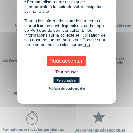
• Personnaliser notre assistance
commerciale à la suite de votre navigation
sur notre site
Toutes les informations sur les traceurs et
leur utilisation sont disponibles sur la page
Un réseau de 22 000
100% des formations réalisables en
anciens participants
digital learning
de Politique de confidentialité. Et les
informations sur la collecte et l’utilisation de
vos données personnelles par Google sont
directement accessibles sur ce
lien
24 ans d'expérience dans la
Tout accepter
500 formations pour se préparer au
formation professionnelle
monde de demain
Tout refuser
Personnaliser
Politique de confidentialité
Plus de 50 formations
Des intervenants
Éligibles CPF
professionnels
Formations réalisables pendant ou
Des contenus pédagogiques