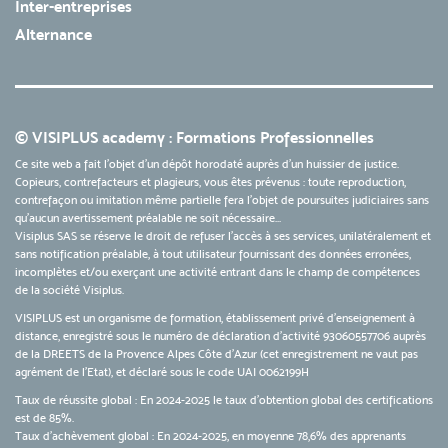
Inter-entreprises
Alternance
© VISIPLUS academy : Formations Professionnelles
Ce site web a fait l'objet d'un dépôt horodaté auprès d'un huissier de justice.
Copieurs, contrefacteurs et plagieurs, vous êtes prévenus : toute reproduction,
contrefaçon ou imitation même partielle fera l'objet de poursuites judiciaires sans
qu’aucun avertissement préalable ne soit nécessaire...
Visiplus SAS se réserve le droit de refuser l'accès à ses services, unilatéralement et
sans notification préalable, à tout utilisateur fournissant des données erronées,
incomplètes et/ou exerçant une activité entrant dans le champ de compétences
de la société Visiplus.
VISIPLUS est un organisme de formation, établissement privé d’enseignement à
distance, enregistré sous le numéro de déclaration d’activité 93060557706 auprès
de la DREETS de la Provence Alpes Côte d’Azur (cet enregistrement ne vaut pas
agrément de l’Etat), et déclaré sous le code UAI 0062199H
Taux de réussite global : En 2024-2025 le taux d'obtention global des certifications
est de 85%.
Taux d’achèvement global : En 2024-2025, en moyenne 78,6% des apprenants