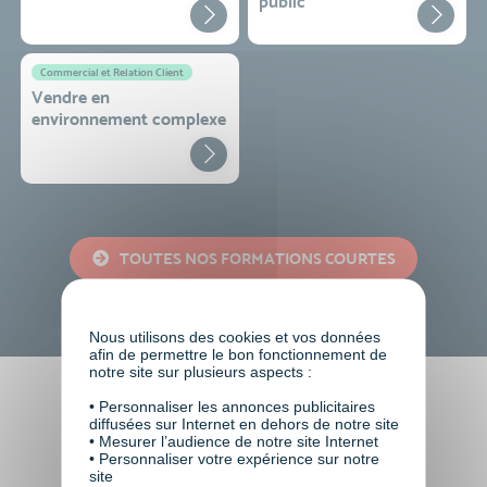
public
Commercial et Relation Client
Vendre en
environnement complexe
TOUTES NOS FORMATIONS COURTES
Nous utilisons des cookies et vos données
afin de permettre le bon fonctionnement de
notre site sur plusieurs aspects :
• Personnaliser les annonces publicitaires
Faire le choix de VISIPLUS
diffusées sur Internet en dehors de notre site
• Mesurer l’audience de notre site Internet
academy c’est
• Personnaliser votre expérience sur notre
site